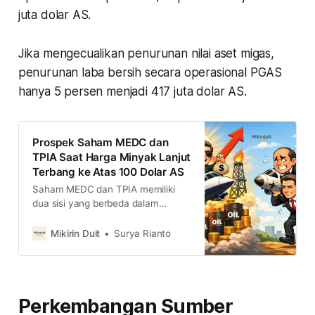
juta dolar AS.
Jika mengecualikan penurunan nilai aset migas,
penurunan laba bersih secara operasional PGAS
hanya 5 persen menjadi 417 juta dolar AS.
Prospek Saham MEDC dan
TPIA Saat Harga Minyak Lanjut
Terbang ke Atas 100 Dolar AS
Saham MEDC dan TPIA memiliki
dua sisi yang berbeda dalam
merespons harga minyak. MEDC
yang garap hulu migas cenderung
Mikirin Duit
Surya Rianto
diuntungkan, sedangkan TPIA yang
butuh bahan baku migas secara
teknis keluar cost lebih tinggi. Jadi,
bagaimana prospek keduanya?
Perkembangan Sumber