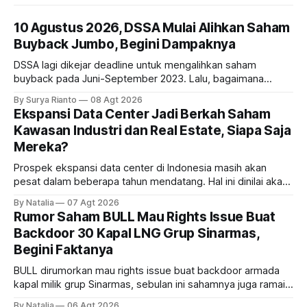
10 Agustus 2026, DSSA Mulai Alihkan Saham
Buyback Jumbo, Begini Dampaknya
DSSA lagi dikejar deadline untuk mengalihkan saham
buyback pada Juni-September 2023. Lalu, bagaimana
dampaknya kepada harga saham perseroan?
By Surya Rianto
08 Agt 2026
Ekspansi Data Center Jadi Berkah Saham
Kawasan Industri dan Real Estate, Siapa Saja
Mereka?
Prospek ekspansi data center di Indonesia masih akan
pesat dalam beberapa tahun mendatang. Hal ini dinilai akan
ikut memberikan cuan ke emiten kawasan industri dan real
By Natalia
07 Agt 2026
estate, ada siapa saja mereka?
Rumor Saham BULL Mau Rights Issue Buat
Backdoor 30 Kapal LNG Grup Sinarmas,
Begini Faktanya
BULL dirumorkan mau rights issue buat backdoor armada
kapal milik grup Sinarmas, sebulan ini sahamnya juga ramai
sampai terbang 40 persenan. Gimana prospeknya? apakah
By Natalia
06 Agt 2026