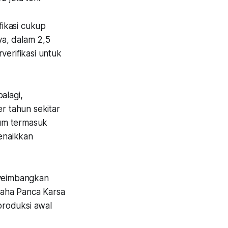
ikasi cukup
ya, dalam 2,5
verifikasi untuk
alagi,
er tahun sekitar
lum termasuk
enaikkan
yeimbangkan
raha Panca Karsa
produksi awal