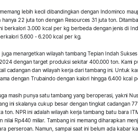
 memang lebih kecil dibandingkan dengan Indominco mau
hanya 22 juta ton dengan Resources 31 juta ton. Ditambah
ni berkalori 3.000 kcal per kg berbeda dengan jenis di I
rkalori 5.600 - 6.200 kcal per kg.
 juga menargetkan wilayah tambang Tepian Indah Sukses (
2024 dengan target produksi sekitar 400.000 ton. Kami 
il cadangan dan wilayah kerja dari tambang ini. Untuk ka
 sama dengan Trubaindo dengan kalori hingga 6.400 kcal p
 juga masih punya satu tambang yang beroperasi, yakni Nu
ng ini skalanya cukup besar dengan tingkat cadangan 77 
a ton. NPR ini adalah wilayah kerja tambang batu bara ITM
 nilai Rp440 miliar. Tambang ini memang diharapkan men
ra perseroan. Namun, sampai saat ini belum ada kabar ka