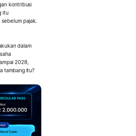
an kontribusi
 itu
 sebelum pajak.
akukan dalam
Usaha
sampai 2028,
a tambang itu?