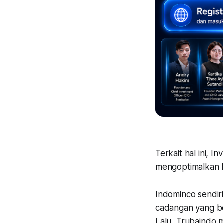
Terkait hal ini, 
mengoptimalkan k
Indominco sendiri
cadangan yang be
Lalu, Trubaindo m