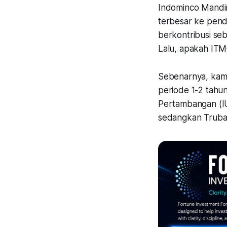
Indominco Mandir
terbesar ke pend
berkontribusi se
Lalu, apakah IT
Sebenarnya, kam
periode 1-2 tahun
Pertambangan (IU
sedangkan Truban