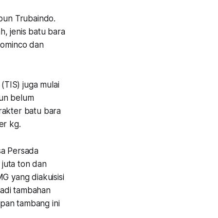
pun Trubaindo.
, jenis batu bara
ndominco dan
TIS) juga mulai
pun belum
rakter batu bara
er kg.
sa Persada
juta ton dan
G yang diakuisisi
jadi tambahan
pan tambang ini