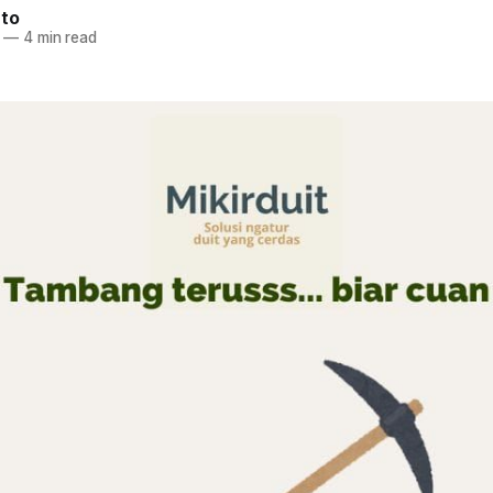
nto
—
4 min read