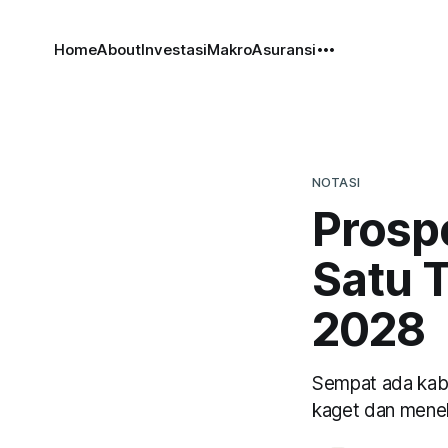
Home
About
Investasi
Makro
Asuransi
NOTASI
Prosp
Satu 
2028
Sempat ada kaba
kaget dan menel