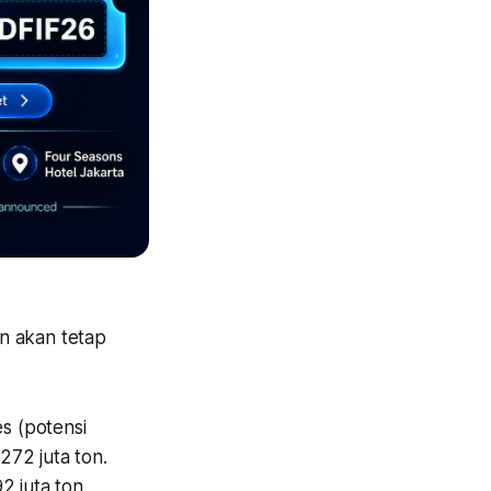
an akan tetap
es (potensi
272 juta ton.
2 juta ton.