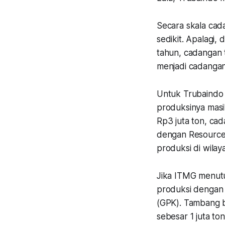
Secara skala cad
sedikit. Apalagi,
tahun, cadangan t
menjadi cadanga
Untuk Trubaindo C
produksinya masih
Rp3 juta ton, cad
dengan Resources
produksi di wilaya
Jika ITMG menut
produksi dengan 
(GPK). Tambang b
sebesar 1 juta to