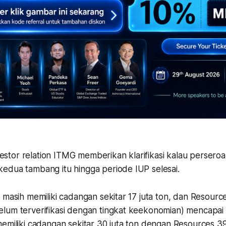
Investor relation ITMG memberikan klarifikasi kalau persero
edua tambang itu hingga periode IUP selesai.
 masih memiliki cadangan sekitar 17 juta ton, dan Resourc
lum terverifikasi dengan tingkat keekonomian) mencapai 
emiliki cadangan sekitar 30 juta ton dengan Resources 39