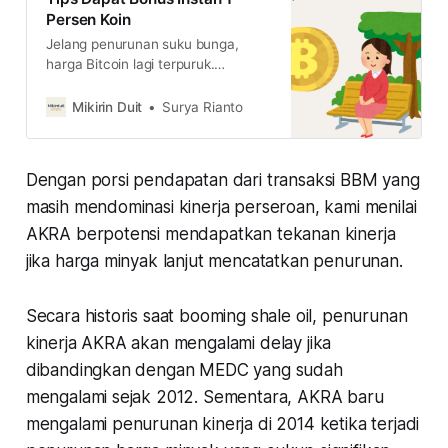
Persen Koin
Jelang penurunan suku bunga,
harga Bitcoin lagi terpuruk.
Kabarnya para whale sedang
memburu BItcoin, Kira-kira, kemana
Mikirin Duit
Surya Rianto
arah harga Bitcoin setelah
penurunan suku bunga?
Dengan porsi pendapatan dari transaksi BBM yang
masih mendominasi kinerja perseroan, kami menilai
AKRA berpotensi mendapatkan tekanan kinerja
jika harga minyak lanjut mencatatkan penurunan.
Secara historis saat booming shale oil, penurunan
kinerja AKRA akan mengalami delay jika
dibandingkan dengan MEDC yang sudah
mengalami sejak 2012. Sementara, AKRA baru
mengalami penurunan kinerja di 2014 ketika terjadi