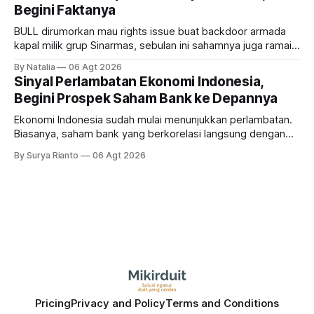
Begini Faktanya
BULL dirumorkan mau rights issue buat backdoor armada
kapal milik grup Sinarmas, sebulan ini sahamnya juga ramai
sampai terbang 40 persenan. Gimana prospeknya? apakah
By Natalia
06 Agt 2026
masih menarik dilirik?
Sinyal Perlambatan Ekonomi Indonesia,
Begini Prospek Saham Bank ke Depannya
Ekonomi Indonesia sudah mulai menunjukkan perlambatan.
Biasanya, saham bank yang berkorelasi langsung dengan
dampak kinerja ekonomi. Lalu, bagaimana nasib saham
By Surya Rianto
06 Agt 2026
bank ke depannya?
Pricing
Privacy and Policy
Terms and Conditions