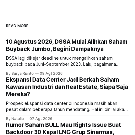
READ MORE
10 Agustus 2026, DSSA Mulai Alihkan Saham
Buyback Jumbo, Begini Dampaknya
DSSA lagi dikejar deadline untuk mengalihkan saham
buyback pada Juni-September 2023. Lalu, bagaimana
dampaknya kepada harga saham perseroan?
By Surya Rianto
08 Agt 2026
Ekspansi Data Center Jadi Berkah Saham
Kawasan Industri dan Real Estate, Siapa Saja
Mereka?
Prospek ekspansi data center di Indonesia masih akan
pesat dalam beberapa tahun mendatang. Hal ini dinilai akan
ikut memberikan cuan ke emiten kawasan industri dan real
By Natalia
07 Agt 2026
estate, ada siapa saja mereka?
Rumor Saham BULL Mau Rights Issue Buat
Backdoor 30 Kapal LNG Grup Sinarmas,