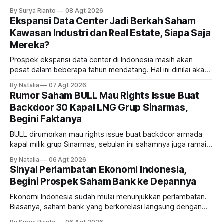
dampaknya kepada harga saham perseroan?
By Surya Rianto
08 Agt 2026
Ekspansi Data Center Jadi Berkah Saham
Kawasan Industri dan Real Estate, Siapa Saja
Mereka?
Prospek ekspansi data center di Indonesia masih akan
pesat dalam beberapa tahun mendatang. Hal ini dinilai akan
ikut memberikan cuan ke emiten kawasan industri dan real
By Natalia
07 Agt 2026
estate, ada siapa saja mereka?
Rumor Saham BULL Mau Rights Issue Buat
Backdoor 30 Kapal LNG Grup Sinarmas,
Begini Faktanya
BULL dirumorkan mau rights issue buat backdoor armada
kapal milik grup Sinarmas, sebulan ini sahamnya juga ramai
sampai terbang 40 persenan. Gimana prospeknya? apakah
By Natalia
06 Agt 2026
masih menarik dilirik?
Sinyal Perlambatan Ekonomi Indonesia,
Begini Prospek Saham Bank ke Depannya
Ekonomi Indonesia sudah mulai menunjukkan perlambatan.
Biasanya, saham bank yang berkorelasi langsung dengan
dampak kinerja ekonomi. Lalu, bagaimana nasib saham
By Surya Rianto
06 Agt 2026