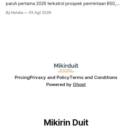
paruh pertama 2026 terkatrol prospek permintaan B50,
tetapi risiko El-Nino yang potensi mempengaruhi produksi
By Natalia
05 Agt 2026
diprediksi semakin terlihat mendekati 2027. Kira-kira gimana
prospeknya? apakah masih menarik dilirik sektor ini?
Pricing
Privacy and Policy
Terms and Conditions
Powered by
Ghost
Mikirin Duit