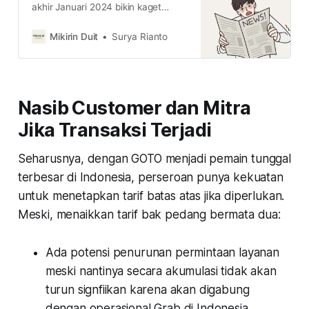
akhir Januari 2024 bikin kaget
karena ada catatan kerugian Rp80
triliun karena jual Tokopedia. Kok
Mikirin Duit
Surya Rianto
bisa? baca penjelasannya di sini
Nasib Customer dan Mitra
Jika Transaksi Terjadi
Seharusnya, dengan GOTO menjadi pemain tunggal
terbesar di Indonesia, perseroan punya kekuatan
untuk menetapkan tarif batas atas jika diperlukan.
Meski, menaikkan tarif bak pedang bermata dua:
Ada potensi penurunan permintaan layanan
meski nantinya secara akumulasi tidak akan
turun signfiikan karena akan digabung
dengan operasional Grab di Indonesia