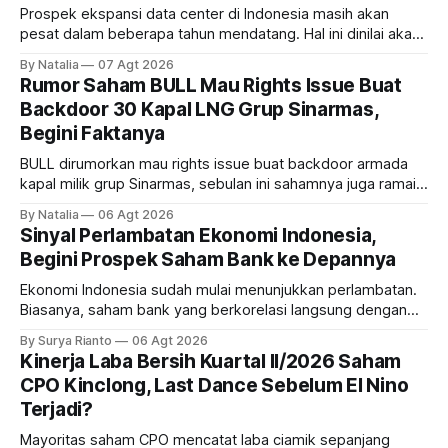
Prospek ekspansi data center di Indonesia masih akan
pesat dalam beberapa tahun mendatang. Hal ini dinilai akan
ikut memberikan cuan ke emiten kawasan industri dan real
By Natalia
07 Agt 2026
estate, ada siapa saja mereka?
Rumor Saham BULL Mau Rights Issue Buat
Backdoor 30 Kapal LNG Grup Sinarmas,
Begini Faktanya
BULL dirumorkan mau rights issue buat backdoor armada
kapal milik grup Sinarmas, sebulan ini sahamnya juga ramai
sampai terbang 40 persenan. Gimana prospeknya? apakah
By Natalia
06 Agt 2026
masih menarik dilirik?
Sinyal Perlambatan Ekonomi Indonesia,
Begini Prospek Saham Bank ke Depannya
Ekonomi Indonesia sudah mulai menunjukkan perlambatan.
Biasanya, saham bank yang berkorelasi langsung dengan
dampak kinerja ekonomi. Lalu, bagaimana nasib saham
By Surya Rianto
06 Agt 2026
bank ke depannya?
Kinerja Laba Bersih Kuartal II/2026 Saham
CPO Kinclong, Last Dance Sebelum El Nino
Terjadi?
Mayoritas saham CPO mencatat laba ciamik sepanjang