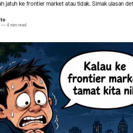
h jatuh ke frontier market atau tidak. Simak ulasan deta
nto
6
—
4 min read