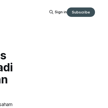
Sign in
Subscribe
is
adi
an
r saham