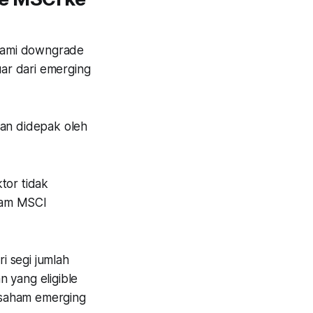
lami downgrade
uar dari emerging
kan didepak oleh
tor tidak
aham MSCI
i segi jumlah
 yang eligible
 saham emerging