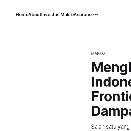
Home
About
Investasi
Makro
Asuransi
MAKRO
Mengh
Indon
Front
Damp
Salah satu yang