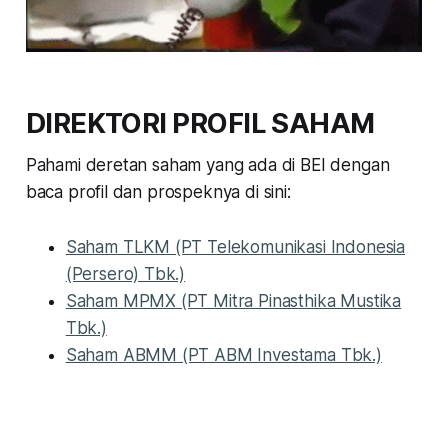
price to earning ratio
price to book value ratio
menurut
P/E-nya abisa baca di sini
menurut PBV-nya
DIREKTORI PROFIL SAHAM
bisa baca di sini
Pahami deretan saham yang ada di BEI dengan
baca profil dan prospeknya di sini:
Saham TLKM (PT Telekomunikasi Indonesia
(Persero) Tbk.)
Saham MPMX (PT Mitra Pinasthika Mustika
Tbk.)
Saham ABMM (PT ABM Investama Tbk.)