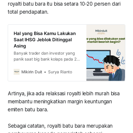
royalti batu bara itu bisa setara 10-20 persen dari
total pendapatan.
Hal yang Bisa Kamu Lakukan
Saat IHSG Jeblok Ditinggal
Asing
Banyak trader dan investor yang
panik saat big bank kolaps pada 28
Februari 2025. Langsung muncul
nada pesimistis dengan pasar
Mikirin Duit
Surya Rianto
saham Indonesia, padahal semua
aset lagi koreksi. Lalu, apa yang
bisa dilakukan saat pasar saham
Artinya, jika ada relaksasi royalti lebih murah bisa
lagi bearish begini?
membantu meningkatkan margin keuntungan
emiten batu bara.
Sebagai catatan, royalti batu bara merupakan