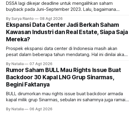
DSSA lagi dikejar deadline untuk mengalihkan saham
buyback pada Juni-September 2023. Lalu, bagaimana
dampaknya kepada harga saham perseroan?
By Surya Rianto
08 Agt 2026
Ekspansi Data Center Jadi Berkah Saham
Kawasan Industri dan Real Estate, Siapa Saja
Mereka?
Prospek ekspansi data center di Indonesia masih akan
pesat dalam beberapa tahun mendatang. Hal ini dinilai akan
ikut memberikan cuan ke emiten kawasan industri dan real
By Natalia
07 Agt 2026
estate, ada siapa saja mereka?
Rumor Saham BULL Mau Rights Issue Buat
Backdoor 30 Kapal LNG Grup Sinarmas,
Begini Faktanya
BULL dirumorkan mau rights issue buat backdoor armada
kapal milik grup Sinarmas, sebulan ini sahamnya juga ramai
sampai terbang 40 persenan. Gimana prospeknya? apakah
By Natalia
06 Agt 2026
masih menarik dilirik?