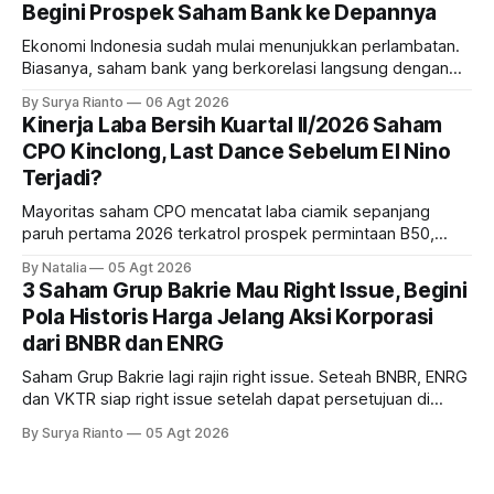
Begini Prospek Saham Bank ke Depannya
Ekonomi Indonesia sudah mulai menunjukkan perlambatan.
Biasanya, saham bank yang berkorelasi langsung dengan
dampak kinerja ekonomi. Lalu, bagaimana nasib saham
By Surya Rianto
06 Agt 2026
bank ke depannya?
Kinerja Laba Bersih Kuartal II/2026 Saham
CPO Kinclong, Last Dance Sebelum El Nino
Terjadi?
Mayoritas saham CPO mencatat laba ciamik sepanjang
paruh pertama 2026 terkatrol prospek permintaan B50,
tetapi risiko El-Nino yang potensi mempengaruhi produksi
By Natalia
05 Agt 2026
diprediksi semakin terlihat mendekati 2027. Kira-kira gimana
3 Saham Grup Bakrie Mau Right Issue, Begini
prospeknya? apakah masih menarik dilirik sektor ini?
Pola Historis Harga Jelang Aksi Korporasi
dari BNBR dan ENRG
Saham Grup Bakrie lagi rajin right issue. Seteah BNBR, ENRG
dan VKTR siap right issue setelah dapat persetujuan di
RUPS. Tapi, JGLE masih belum dapat persetujuan. Begini
By Surya Rianto
05 Agt 2026
pola saham Grup Bakrie jelang right issue