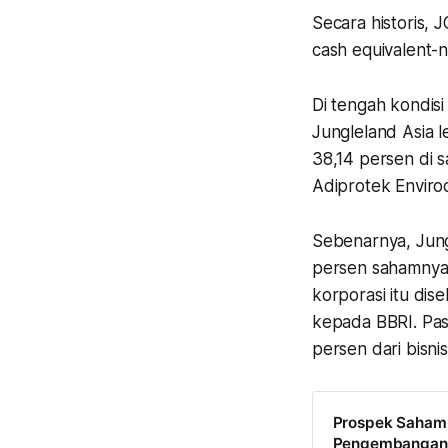
Secara historis, 
cash equivalent-ny
Di tengah kondisi
Jungleland Asia 
38,14 persen di 
Adiprotek Enviro
Sebenarnya, Jung
persen sahamnya 
korporasi itu dis
kepada BBRI. Pasa
persen dari bisni
Prospek Saham O
Pengembangan