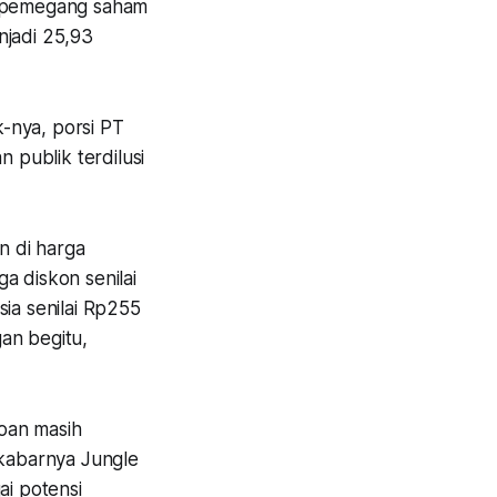
di pemegang saham
njadi 25,93
-nya, porsi PT
 publik terdilusi
n di harga
a diskon senilai
sia senilai Rp255
gan begitu,
roan masih
 kabarnya Jungle
ai potensi