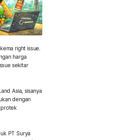
ema right issue.
ngan harga
ssue sekitar
and Asia, sisanya
akukan dengan
iprotek
suk PT Surya