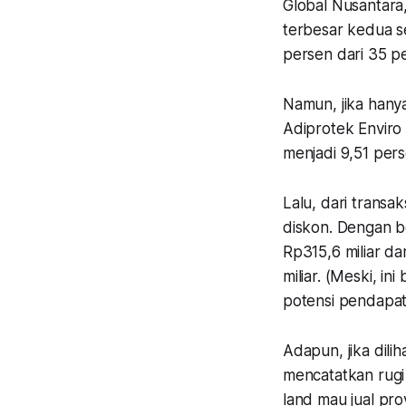
Global Nusantara
terbesar kedua s
persen dari 35 p
Namun, jika hany
Adiprotek Enviro 
menjadi 9,51 pers
Lalu, dari transa
diskon. Dengan be
Rp315,6 miliar da
miliar. (Meski, in
potensi pendapata
Adapun, jika dili
mencatatkan rugi 
land mau jual pro