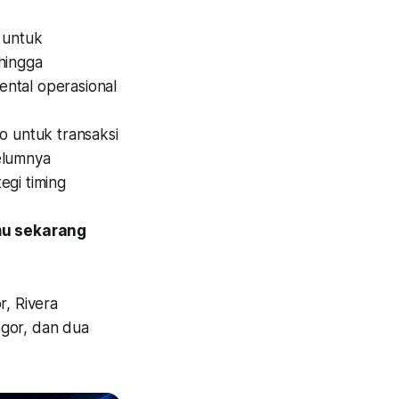
 untuk
hingga
ntal operasional
o untuk transaksi
belumnya
egi timing
mu sekarang
r, Rivera
ogor, dan dua