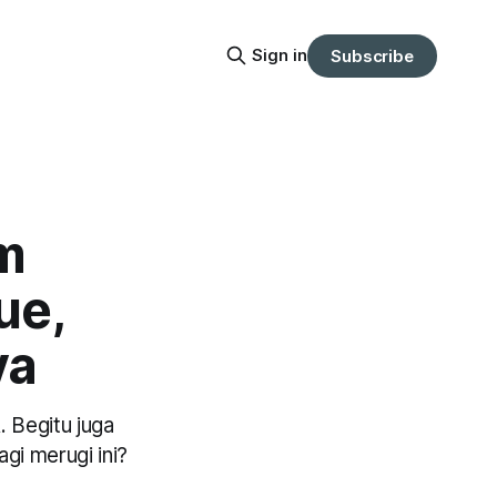
Sign in
Subscribe
m
ue,
ya
 Begitu juga
i merugi ini?