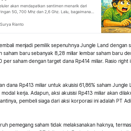
luler akan mendapatkan sentimen menarik dari
jaringan 5G, 700 Mhz dan 2,6 Ghz. Lalu, bagaimana
undamentalnya nanti?
Surya Rianto
kembali menjadi pemilik sepenuhnya Jungle Land dengan sk
 saham baru sebanyak 8,28 miliar lembar saham baru de
per saham dengan target dana Rp414 miliar. Rasio right i
n dana Rp413 miliar untuk akuisisi 61,86% saham Jungle L
 modal kerja. Adapun, aksi akuisisi Rp413 miliar akan dil
ntinya, pembeli siaga dari aksi korporasi ini adalah PT Ad
luruh pemegang saham tidak melaksanakan haknya, terma