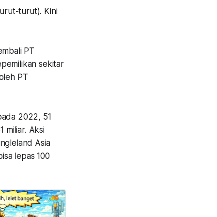
rut-turut). Kini
embali PT
pemilikan sekitar
 oleh PT
 pada 2022, 51
miliar. Aksi
ngleland Asia
bisa lepas 100