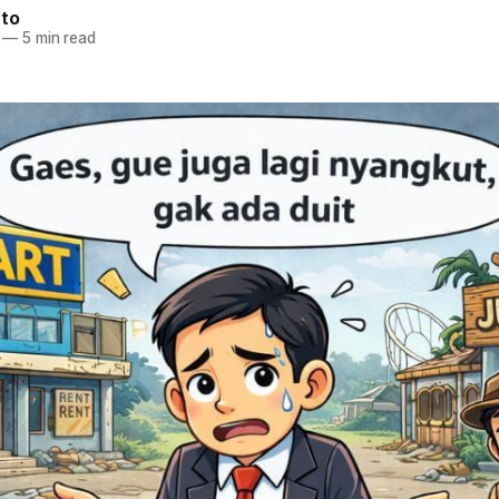
nto
—
5 min read