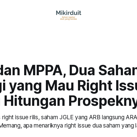
dan MPPA, Dua Saha
i yang Mau Right Iss
i Hitungan Prospekn
 right issue rilis, saham JGLE yang ARB langsung ARA.
mang, apa menariknya right issue dua saham yang lag