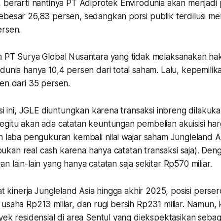
, berarti nantinya PT Adiprotek Envirodunia akan menja
ebesar 26,83 persen, sedangkan porsi publik terdilusi me
ersen.
a PT Surya Global Nusantara yang tidak melaksanakan hak
dunia hanya 10,4 persen dari total saham. Lalu, kepemilikan
en dari 35 persen.
ksi ini, JGLE diuntungkan karena transaksi inbreng dilakuka
gitu akan ada catatan keuntungan pembelian akuisisi harg
n laba pengukuran kembali nilai wajar saham Jungleland A
i bukan real cash karena hanya catatan transaksi saja). Den
n lain-lain yang hanya catatan saja sekitar Rp570 miliar.
hat kinerja Jungleland Asia hingga akhir 2025, posisi perse
usaha Rp213 miliar, dan rugi bersih Rp231 miliar. Namun,
yek residensial di area Sentul yang diekspektasikan sebag