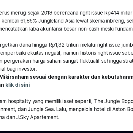
rus merugi sejak 2018 berencana right issue Rp414 miliar
i kembali 61,86% Jungleland Asia lewat skema inbreng, se
mencatatkan laba akuntansi besar non-cash meski fundame
tkan dana hingga Rp1,32 triliun melalui right issue jumb
 memperbaiki ekuitas negatif, namun historis right issue se
 pergerakan harga saham sangat fluktuatif sehingga strat
al bagi investor.
t Mikirsaham sesuai dengan karakter dan kebutuhan
an
klik di sini
m hospitality yang memiliki aset seperti, The Jungle Bogo
nment, dan Jungle Sea. Lalu, mengelola hotel di Aston B
na dan J.Sky Apartement.