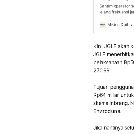
Saham operator se
lelang frekuensi 
efek ke kinerja f
Mikirin Duit
Kini, JGLE akan 
JGLE menerbitkan
pelaksanaan Rp50 
270:99.
Tujuan penggunaa
Rp64 miliar untuk
skema inbreng. Na
Envirodunia.
Jika nantinya se