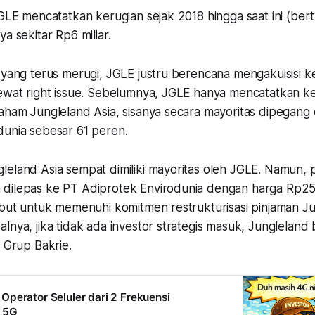
JGLE mencatatkan kerugian sejak 2018 hingga saat ini (bertu
a sekitar Rp6 miliar.
 yang terus merugi, JGLE justru berencana mengakuisisi k
lewat right issue. Sebelumnya, JGLE hanya mencatatkan ke
saham Jungleland Asia, sisanya secara mayoritas dipegang
dunia sebesar 61 peren.
leland Asia sempat dimiliki mayoritas oleh JGLE. Namun,
dilepas ke PT Adiprotek Envirodunia dengan harga Rp251 
ebut untuk memenuhi komitmen restrukturisasi pinjaman Ju
lnya, jika tidak ada investor strategis masuk, Jungleland 
s Grup Bakrie.
perator Seluler dari 2 Frekuensi
 5G