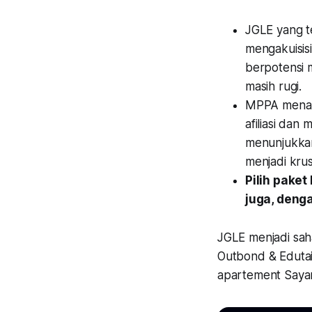
JGLE yang te
mengakuisis
berpotensi 
masih rugi.
MPPA menarge
afiliasi dan
menunjukkan
menjadi krusi
Pilih pake
juga, deng
JGLE menjadi saha
Outbond & Edutai
apartement Saya