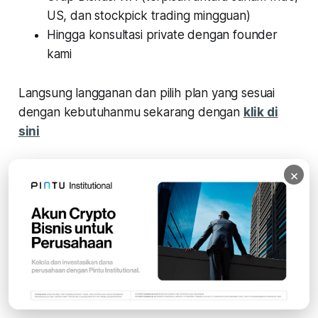
US, dan stockpick trading mingguan)
Hingga konsultasi private dengan founder
kami
Langsung langganan dan pilih plan yang sesuai
dengan kebutuhanmu sekarang dengan
klik di
sini
Jangan lupa follow kami di Googlenews dan
kamu
×
bisa baca di sini
READ MORE