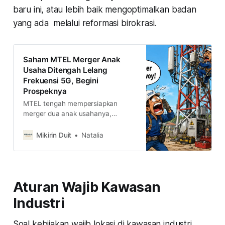
baru ini, atau lebih baik mengoptimalkan badan
yang ada melalui reformasi birokrasi.
Saham MTEL Merger Anak
Usaha Ditengah Lelang
Frekuensi 5G, Begini
Prospeknya
MTEL tengah mempersiapkan
merger dua anak usahanya,
menariknya momen ini bertepatan
dengan lelang frekuensi 700 MHz
Mikirin Duit
Natalia
dan 2.6 GHz yang akan mendorong
permintaan infrastruktur
telekomunikasi. Kira-kira gimana
prospeknya ke depan? menarik
Aturan Wajib Kawasan
dilirik sahamnya?
Industri
Soal kebijakan wajib lokasi di kawasan industri,