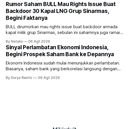
estate, ada siapa saja mereka?
Rumor Saham BULL Mau Rights Issue Buat
Backdoor 30 Kapal LNG Grup Sinarmas,
Begini Faktanya
BULL dirumorkan mau rights issue buat backdoor armada
kapal milik grup Sinarmas, sebulan ini sahamnya juga ramai
sampai terbang 40 persenan. Gimana prospeknya? apakah
By Natalia
06 Agt 2026
masih menarik dilirik?
Sinyal Perlambatan Ekonomi Indonesia,
Begini Prospek Saham Bank ke Depannya
Ekonomi Indonesia sudah mulai menunjukkan perlambatan.
Biasanya, saham bank yang berkorelasi langsung dengan
dampak kinerja ekonomi. Lalu, bagaimana nasib saham
By Surya Rianto
06 Agt 2026
bank ke depannya?