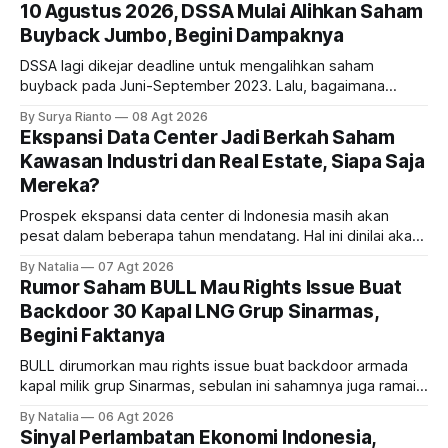
10 Agustus 2026, DSSA Mulai Alihkan Saham
Buyback Jumbo, Begini Dampaknya
DSSA lagi dikejar deadline untuk mengalihkan saham
buyback pada Juni-September 2023. Lalu, bagaimana
dampaknya kepada harga saham perseroan?
By Surya Rianto
08 Agt 2026
Ekspansi Data Center Jadi Berkah Saham
Kawasan Industri dan Real Estate, Siapa Saja
Mereka?
Prospek ekspansi data center di Indonesia masih akan
pesat dalam beberapa tahun mendatang. Hal ini dinilai akan
ikut memberikan cuan ke emiten kawasan industri dan real
By Natalia
07 Agt 2026
estate, ada siapa saja mereka?
Rumor Saham BULL Mau Rights Issue Buat
Backdoor 30 Kapal LNG Grup Sinarmas,
Begini Faktanya
BULL dirumorkan mau rights issue buat backdoor armada
kapal milik grup Sinarmas, sebulan ini sahamnya juga ramai
sampai terbang 40 persenan. Gimana prospeknya? apakah
By Natalia
06 Agt 2026
masih menarik dilirik?
Sinyal Perlambatan Ekonomi Indonesia,