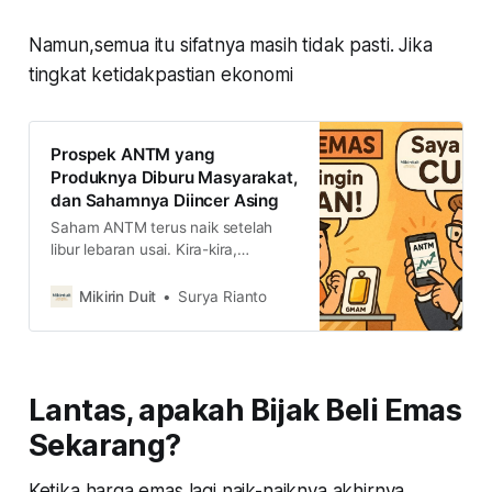
Namun,semua itu sifatnya masih tidak pasti. Jika
tingkat ketidakpastian ekonomi
Prospek ANTM yang
Produknya Diburu Masyarakat,
dan Sahamnya Diincer Asing
Saham ANTM terus naik setelah
libur lebaran usai. Kira-kira,
bagaimana prospek saham yang
produk dan sahamnya sama-sama
Mikirin Duit
Surya Rianto
lagi diburu investor ini?
Lantas, apakah Bijak Beli Emas
Sekarang?
Ketika harga emas lagi naik-naiknya akhirnya