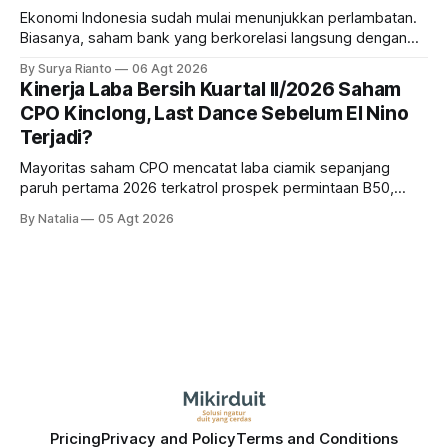
Ekonomi Indonesia sudah mulai menunjukkan perlambatan.
Biasanya, saham bank yang berkorelasi langsung dengan
dampak kinerja ekonomi. Lalu, bagaimana nasib saham
By Surya Rianto
06 Agt 2026
bank ke depannya?
Kinerja Laba Bersih Kuartal II/2026 Saham
CPO Kinclong, Last Dance Sebelum El Nino
Terjadi?
Mayoritas saham CPO mencatat laba ciamik sepanjang
paruh pertama 2026 terkatrol prospek permintaan B50,
tetapi risiko El-Nino yang potensi mempengaruhi produksi
By Natalia
05 Agt 2026
diprediksi semakin terlihat mendekati 2027. Kira-kira gimana
prospeknya? apakah masih menarik dilirik sektor ini?
Pricing
Privacy and Policy
Terms and Conditions