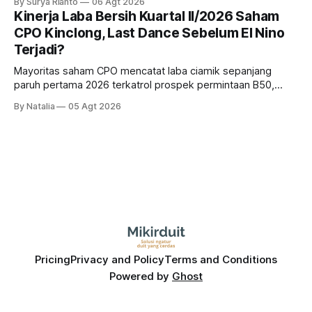
By Surya Rianto
06 Agt 2026
bank ke depannya?
Kinerja Laba Bersih Kuartal II/2026 Saham
CPO Kinclong, Last Dance Sebelum El Nino
Terjadi?
Mayoritas saham CPO mencatat laba ciamik sepanjang
paruh pertama 2026 terkatrol prospek permintaan B50,
tetapi risiko El-Nino yang potensi mempengaruhi produksi
By Natalia
05 Agt 2026
diprediksi semakin terlihat mendekati 2027. Kira-kira gimana
prospeknya? apakah masih menarik dilirik sektor ini?
Pricing
Privacy and Policy
Terms and Conditions
Powered by
Ghost