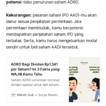
potensi
risiko penurunan saham ADRO.
Kekurangan:
pesanan saham IPO AADI-mu akan
diatur sesuai penjatahan permintaan. Jika
permintaan membludak, kamu berpotensi
mendapatkan penjatahan saham IPO yang
terbatas. Serta, kamu harus mengeluarkan modal
sendiri untuk beli saham AADI tersebut.
ADRO Bagi Dividen Rp1.341
per Saham? Ini 3 Fakta yang
WAJIB Kamu Tahu
Saham ADRO umumkan bocoran
dividen spesial untuk beli saham
AAI, yakni Rp1.341 per saham.
Dengan fakta ini, apa yang harus
Mikirin Duit
Surya Rianto
dilakukan investor yang belum
punya sahamnya?