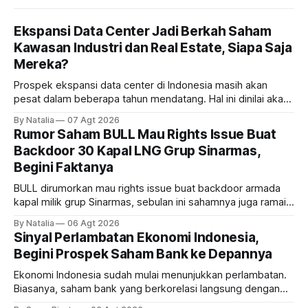
Ekspansi Data Center Jadi Berkah Saham
Kawasan Industri dan Real Estate, Siapa Saja
Mereka?
Prospek ekspansi data center di Indonesia masih akan
pesat dalam beberapa tahun mendatang. Hal ini dinilai akan
ikut memberikan cuan ke emiten kawasan industri dan real
By Natalia
07 Agt 2026
estate, ada siapa saja mereka?
Rumor Saham BULL Mau Rights Issue Buat
Backdoor 30 Kapal LNG Grup Sinarmas,
Begini Faktanya
BULL dirumorkan mau rights issue buat backdoor armada
kapal milik grup Sinarmas, sebulan ini sahamnya juga ramai
sampai terbang 40 persenan. Gimana prospeknya? apakah
By Natalia
06 Agt 2026
masih menarik dilirik?
Sinyal Perlambatan Ekonomi Indonesia,
Begini Prospek Saham Bank ke Depannya
Ekonomi Indonesia sudah mulai menunjukkan perlambatan.
Biasanya, saham bank yang berkorelasi langsung dengan
dampak kinerja ekonomi. Lalu, bagaimana nasib saham