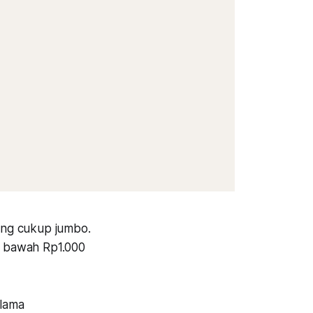
ang cukup jumbo.
e bawah Rp1.000
 lama