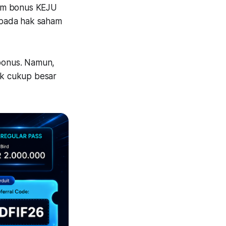
ham bonus KEJU
ipada hak saham
 bonus. Namun,
ak cukup besar