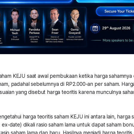
di saham KEJU saat awal pembukaan ketika harga sahamnya 
ham, padahal sebelumnya di RP2.000-an per saham. Har
uaian yang disebut harga teoritis karena munculnya sah
getahui harga teoritis saham KEJU ini antara lain, harga 
 ex-date) dikali rasio saham lama untuk dapat saham bon
rasio saham lama dan baru. Hasilnya menjadi harga teoritis