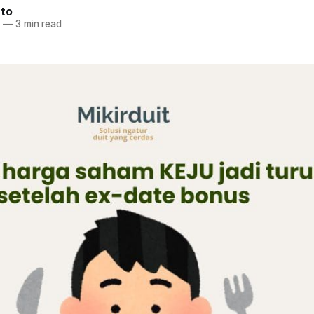
nto
4
—
3 min read