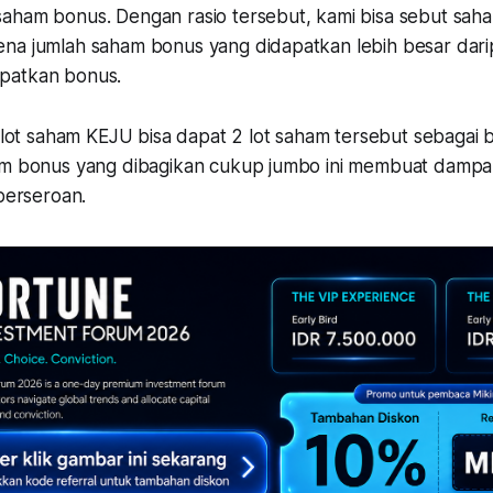
aham bonus. Dengan rasio tersebut, kami bisa sebut sa
na jumlah saham bonus yang didapatkan lebih besar dar
patkan bonus.
1 lot saham KEJU bisa dapat 2 lot saham tersebut sebagai
am bonus yang dibagikan cukup jumbo ini membuat damp
 perseroan.