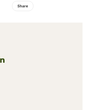
Share