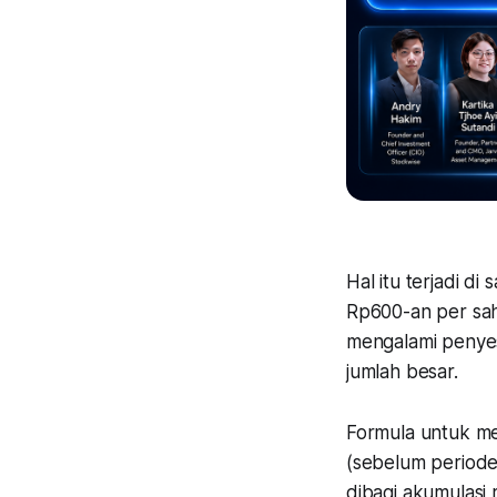
Hal itu terjadi 
Rp600-an per sa
mengalami penyes
jumlah besar.
Formula untuk men
(sebelum periode
dibagi akumulasi 