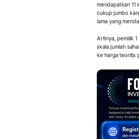
mendapatkan 11 s
cukup jumbo kare
lama yang menda
Artinya, pemilik 
skala jumlah sah
ke harga teoritis