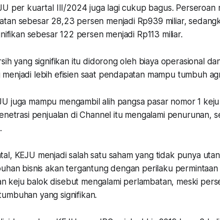
JU per kuartal III/2024 juga lagi cukup bagus. Perseroan
tan sebesar 28,23 persen menjadi Rp939 miliar, sedang
gnifikan sebesar 122 persen menjadi Rp113 miliar.
sih yang signifikan itu didorong oleh biaya operasional 
menjadi lebih efisien saat pendapatan mampu tumbuh agr
U juga mampu mengambil alih pangsa pasar nomor 1 keju d
enetrasi penjualan di Channel itu mengalami penurunan, s
t.
al, KEJU menjadi salah satu saham yang tidak punya utan
buhan bisnis akan tergantung dengan perilaku permintaa
taan keju balok disebut mengalami perlambatan, meski pers
umbuhan yang signifikan.