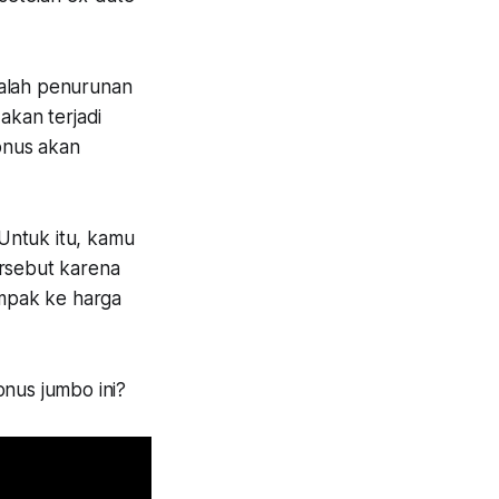
dalah penurunan
akan terjadi
onus akan
Untuk itu, kamu
ersebut karena
ampak ke harga
nus jumbo ini?