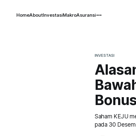
Home
About
Investasi
Makro
Asuransi
INVESTASI
Alasa
Bawah
Bonus
Saham KEJU men
pada 30 Desembe