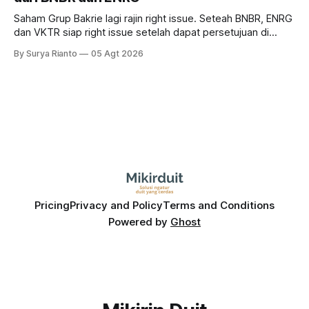
Saham Grup Bakrie lagi rajin right issue. Seteah BNBR, ENRG
dan VKTR siap right issue setelah dapat persetujuan di
RUPS. Tapi, JGLE masih belum dapat persetujuan. Begini
By Surya Rianto
05 Agt 2026
pola saham Grup Bakrie jelang right issue
Pricing
Privacy and Policy
Terms and Conditions
Powered by
Ghost