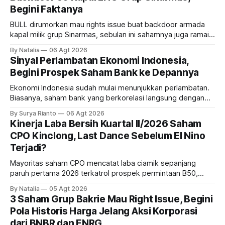
Begini Faktanya
BULL dirumorkan mau rights issue buat backdoor armada
kapal milik grup Sinarmas, sebulan ini sahamnya juga ramai
sampai terbang 40 persenan. Gimana prospeknya? apakah
By Natalia
06 Agt 2026
masih menarik dilirik?
Sinyal Perlambatan Ekonomi Indonesia,
Begini Prospek Saham Bank ke Depannya
Ekonomi Indonesia sudah mulai menunjukkan perlambatan.
Biasanya, saham bank yang berkorelasi langsung dengan
dampak kinerja ekonomi. Lalu, bagaimana nasib saham
By Surya Rianto
06 Agt 2026
bank ke depannya?
Kinerja Laba Bersih Kuartal II/2026 Saham
CPO Kinclong, Last Dance Sebelum El Nino
Terjadi?
Mayoritas saham CPO mencatat laba ciamik sepanjang
paruh pertama 2026 terkatrol prospek permintaan B50,
tetapi risiko El-Nino yang potensi mempengaruhi produksi
By Natalia
05 Agt 2026
diprediksi semakin terlihat mendekati 2027. Kira-kira gimana
3 Saham Grup Bakrie Mau Right Issue, Begini
prospeknya? apakah masih menarik dilirik sektor ini?
Pola Historis Harga Jelang Aksi Korporasi
dari BNBR dan ENRG