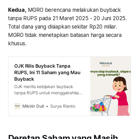
Kedua,
MGRO berencana melakukan buyback
tanpa RUPS pada 21 Maret 2025 - 20 Juni 2025.
Total dana yang disiapkan sekitar Rp20 miliar.
MGRO tidak menetapkan batasan harga secara
khusus.
OJK Rilis Buyback Tanpa
RUPS, Ini 11 Saham yang Mau
Buyback
OJK merilis kebijakan buyback
tanpa RUPS untuk menggairahkan
kembali market setelah mengalami
trading halt. Berikut ini 11 saham
Mikirin Duit
Surya Rianto
yang mau buyback
Deretan Saham yang Masih