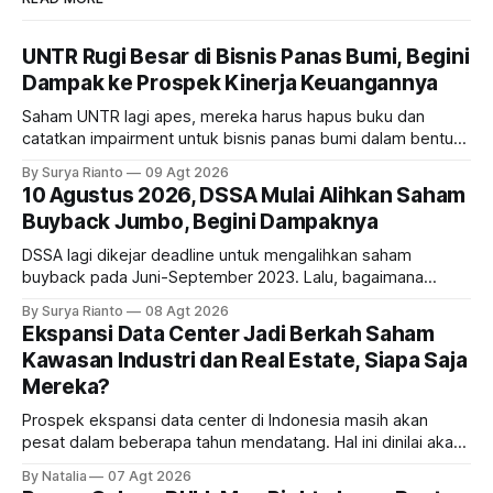
UNTR Rugi Besar di Bisnis Panas Bumi, Begini
Dampak ke Prospek Kinerja Keuangannya
Saham UNTR lagi apes, mereka harus hapus buku dan
catatkan impairment untuk bisnis panas bumi dalam bentuk
investasi dan utang. Lalu, bagaimana dampaknya terhadap
By Surya Rianto
09 Agt 2026
bisnis UNTR?
10 Agustus 2026, DSSA Mulai Alihkan Saham
Buyback Jumbo, Begini Dampaknya
DSSA lagi dikejar deadline untuk mengalihkan saham
buyback pada Juni-September 2023. Lalu, bagaimana
dampaknya kepada harga saham perseroan?
By Surya Rianto
08 Agt 2026
Ekspansi Data Center Jadi Berkah Saham
Kawasan Industri dan Real Estate, Siapa Saja
Mereka?
Prospek ekspansi data center di Indonesia masih akan
pesat dalam beberapa tahun mendatang. Hal ini dinilai akan
ikut memberikan cuan ke emiten kawasan industri dan real
By Natalia
07 Agt 2026
estate, ada siapa saja mereka?