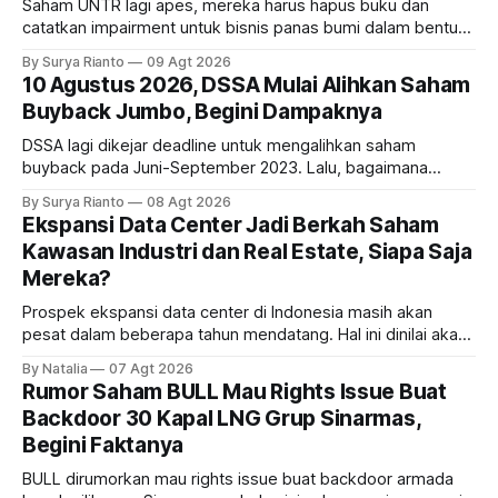
Saham UNTR lagi apes, mereka harus hapus buku dan
catatkan impairment untuk bisnis panas bumi dalam bentuk
investasi dan utang. Lalu, bagaimana dampaknya terhadap
By Surya Rianto
09 Agt 2026
bisnis UNTR?
10 Agustus 2026, DSSA Mulai Alihkan Saham
Buyback Jumbo, Begini Dampaknya
DSSA lagi dikejar deadline untuk mengalihkan saham
buyback pada Juni-September 2023. Lalu, bagaimana
dampaknya kepada harga saham perseroan?
By Surya Rianto
08 Agt 2026
Ekspansi Data Center Jadi Berkah Saham
Kawasan Industri dan Real Estate, Siapa Saja
Mereka?
Prospek ekspansi data center di Indonesia masih akan
pesat dalam beberapa tahun mendatang. Hal ini dinilai akan
ikut memberikan cuan ke emiten kawasan industri dan real
By Natalia
07 Agt 2026
estate, ada siapa saja mereka?
Rumor Saham BULL Mau Rights Issue Buat
Backdoor 30 Kapal LNG Grup Sinarmas,
Begini Faktanya
BULL dirumorkan mau rights issue buat backdoor armada