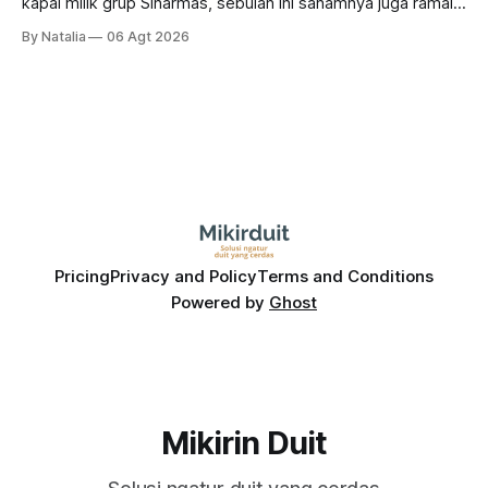
kapal milik grup Sinarmas, sebulan ini sahamnya juga ramai
sampai terbang 40 persenan. Gimana prospeknya? apakah
By Natalia
06 Agt 2026
masih menarik dilirik?
Pricing
Privacy and Policy
Terms and Conditions
Powered by
Ghost
Mikirin Duit