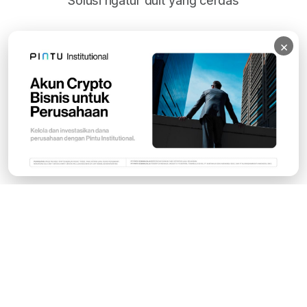
Solusi ngatur duit yang cerdas
×
Subscribe