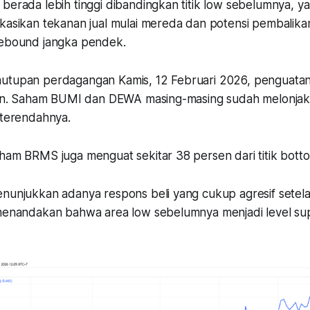
berada lebih tinggi dibandingkan titik low sebelumnya, y
ikasikan tekanan jual mulai mereda dan potensi pembalika
rebound jangka pendek.
nutupan perdagangan Kamis, 12 Februari 2026, penguata
ikan. Saham BUMI dan DEWA masing-masing sudah melonjak 
l terendahnya.
ham BRMS juga menguat sekitar 38 persen dari titik botto
enunjukkan adanya respons beli yang cukup agresif setela
 menandakan bahwa area low sebelumnya menjadi level su