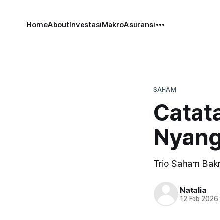
Home
About
Investasi
Makro
Asuransi
SAHAM
Catat
Nyang
Trio Saham Bakr
Natalia
12 Feb 2026