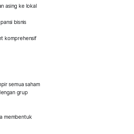
n asing ke lokal
ansi bisnis
ght komprehensif
ampir semua saham
 dengan grup
sama membentuk