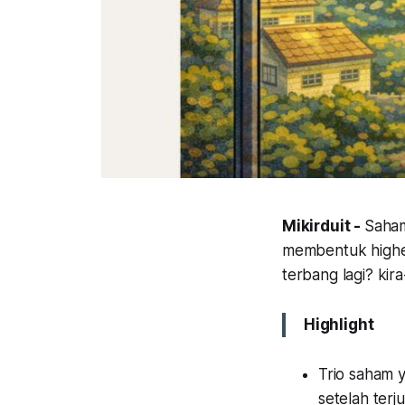
Mikirduit -
Saham
membentuk higher
terbang lagi? ki
Highlight
Trio saham 
setelah terju