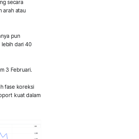
ang secara
n arah atau
nnya pun
lebih dari 40
m 3 Februari.
h fase koreksi
pport kuat dalam