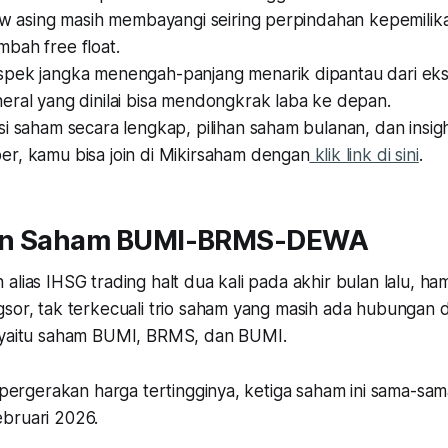
ow asing masih membayangi seiring perpindahan kepemilika
bah free float.
pek jangka menengah-panjang menarik dipantau dari eksp
eral yang dinilai bisa mendongkrak laba ke depan.
si saham secara lengkap, pilihan saham bulanan, dan insi
r, kamu bisa join di Mikirsaham dengan
klik link di sini
.
an Saham BUMI-BRMS-DEWA
alias IHSG trading halt dua kali pada akhir bulan lalu, h
gsor, tak terkecuali trio saham yang masih ada hubungan
m yaitu saham BUMI, BRMS, dan BUMI.
ri pergerakan harga tertingginya, ketiga saham ini sama-
bruari 2026.