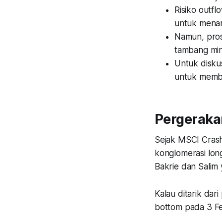
Risiko outfl
untuk menam
Namun, pros
tambang min
Untuk disku
untuk membe
Pergerak
Sejak MSCI Crash 
konglomerasi lon
Bakrie dan Sali
Kalau ditarik da
bottom
pada 3 Fe