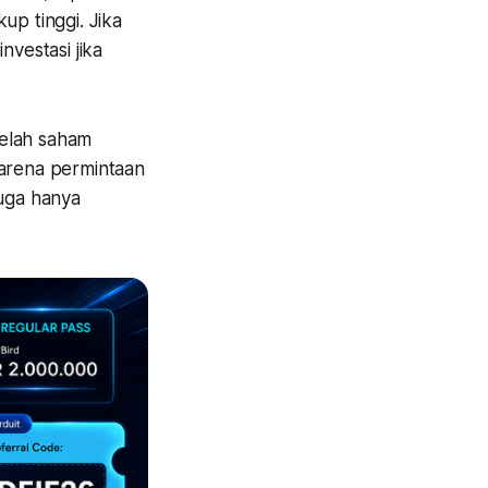
up tinggi. Jika
investasi jika
telah saham
karena permintaan
juga hanya