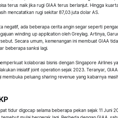
bisa terus naik jika rugi GIAA terus berlanjut. Hingga kuar
ih mencatatkan rugi sekitar 87,03 juta dolar AS.
ita negatif, ada beberapa cerita angin segar seperti pengad
gajuan winding up application oleh Greylag. Artinya, G
rsebut. Secara umum, kemenangan ini membuat GIAA tida
ar beberapa sanksi lagi.
mperkuat kolaborasi bisnis dengan Singapore Airlines y
lakukan inisiatif joint operation sejak 2023. Teranyar, GI
agi membuka peluang sharing revenue yang kabarnya masih 
KP
t tidur digocap selama beberapa pekan sejak 11 Juni 20
m tersebut mulai bergerak lagi. Berbeda dengan GIAA, sa