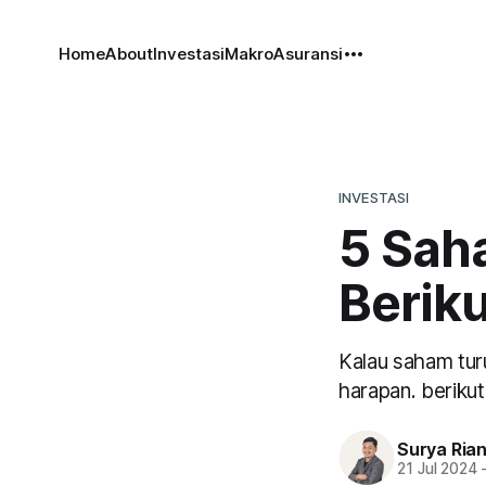
Home
About
Investasi
Makro
Asuransi
INVESTASI
5 Sah
Berik
Kalau saham turu
harapan. berikut
Surya Ria
21 Jul 2024