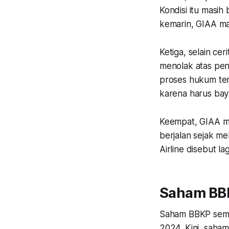
Kondisi itu masih 
kemarin, GIAA mas
Ketiga, selain cer
menolak atas pen
proses hukum te
karena harus bay
Keempat, GIAA me
berjalan sejak me
Airline disebut l
Saham BB
Saham BBKP sempa
2024. Kini, saha