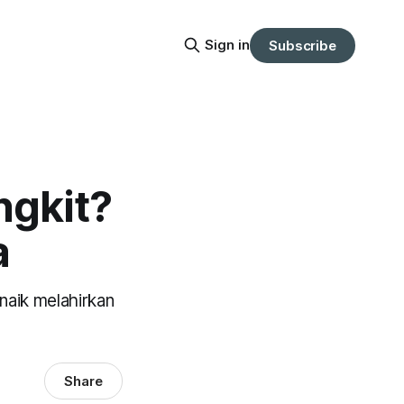
Sign in
Subscribe
ngkit?
a
naik melahirkan
Share