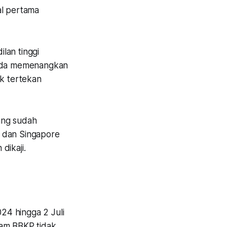
tal pertama
ilan tinggi
aruda memenangkan
k tertekan
ang sudah
AA dan Singapore
dikaji.
24 hingga 2 Juli
ham BBKP tidak