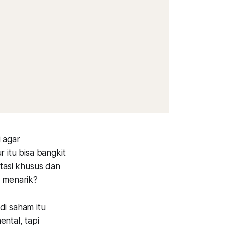
 agar
itu bisa bangkit
otasi khusus dan
g menarik?
di saham itu
ntal, tapi