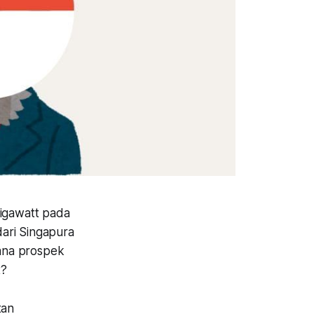
Gigawatt pada
ari Singapura
mana prospek
t?
tan