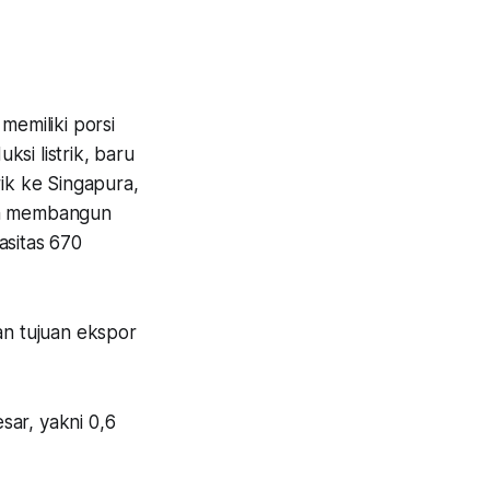
memiliki porsi
ksi listrik, baru
rik ke Singapura,
im membangun
asitas 670
an tujuan ekspor
ar, yakni 0,6