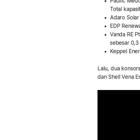
Pacific Med
Total kapasit
Adaro Solar 
EDP Renewab
Vanda RE Pte
sebesar 0,3
Keppel Ener
Lalu, dua konsor
dan Shell Vena E