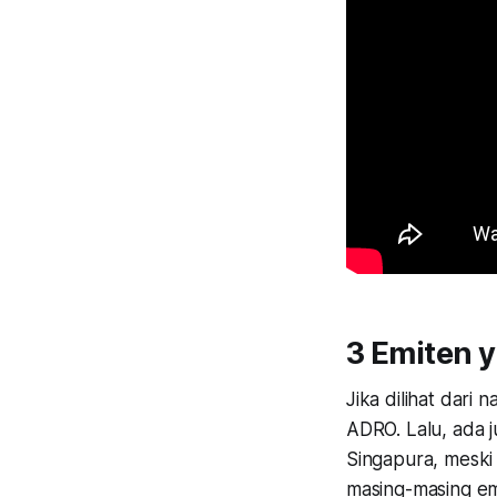
3 Emiten y
Jika dilihat dar
ADRO. Lalu, ada j
Singapura, meski 
masing-masing emi