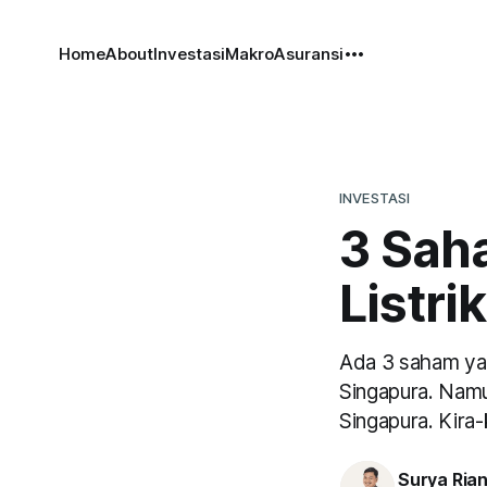
Home
About
Investasi
Makro
Asuransi
INVESTASI
3 Sah
Listri
Ada 3 saham yan
Singapura. Namun
Singapura. Kira
Surya Ria