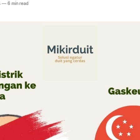
4
—
6 min read