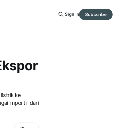
Sign in
Subscribe
Ekspor
istrik ke
gai importir dari