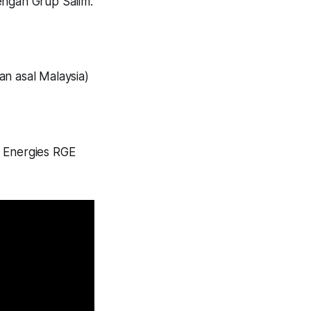
engan Grup Salim.
n asal Malaysia)
l Energies RGE