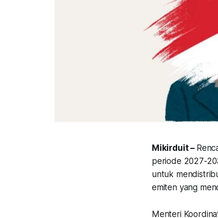
Mikirduit –
Renca
periode 2027-203
untuk mendistribu
emiten yang mend
Menteri Koordinat