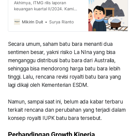
Akhirnya, ITMG rilis laporan
keuangan kuartal II/2024. Kami
akan membandingkan tiga saham
batu bara yang sudah update
Mikirin Duit
Surya Rianto
laporan keuangan terbaru. Kira-
kira, siapa yang layak dibeli?
Secara umum, saham batu bara menanti dua
sentimen besar, yakni risiko La NIna yang bisa
menganggu distribusi batu bara dari Australia,
sehingga bisa mendorong harga batu bara lebih
tinggi. Lalu, rencana revisi royalti batu bara yang
lagi dikaji oleh Kementerian ESDM.
Namun, sampai saat ini, belum ada kabar terbaru
terkait rencana dan perubahan yang terjadi dalam
konsep royalti IUPK batu bara tersebut.