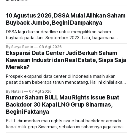
10 Agustus 2026, DSSA Mulai Alihkan Saham
Buyback Jumbo, Begini Dampaknya
DSSA lagi dikejar deadline untuk mengalihkan saham
buyback pada Juni-September 2023. Lalu, bagaimana
dampaknya kepada harga saham perseroan?
By Surya Rianto
08 Agt 2026
Ekspansi Data Center Jadi Berkah Saham
Kawasan Industri dan Real Estate, Siapa Saja
Mereka?
Prospek ekspansi data center di Indonesia masih akan
pesat dalam beberapa tahun mendatang. Hal ini dinilai akan
ikut memberikan cuan ke emiten kawasan industri dan real
By Natalia
07 Agt 2026
estate, ada siapa saja mereka?
Rumor Saham BULL Mau Rights Issue Buat
Backdoor 30 Kapal LNG Grup Sinarmas,
Begini Faktanya
BULL dirumorkan mau rights issue buat backdoor armada
kapal milik grup Sinarmas, sebulan ini sahamnya juga ramai
sampai terbang 40 persenan. Gimana prospeknya? apakah