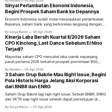
By Natalia
06 Agt 2026
masih menarik dilirik?
Sinyal Perlambatan Ekonomi Indonesia,
Begini Prospek Saham Bank ke Depannya
Ekonomi Indonesia sudah mulai menunjukkan perlambatan.
Biasanya, saham bank yang berkorelasi langsung dengan
dampak kinerja ekonomi. Lalu, bagaimana nasib saham
By Surya Rianto
06 Agt 2026
bank ke depannya?
Kinerja Laba Bersih Kuartal II/2026 Saham
CPO Kinclong, Last Dance Sebelum El Nino
Terjadi?
Mayoritas saham CPO mencatat laba ciamik sepanjang
paruh pertama 2026 terkatrol prospek permintaan B50,
tetapi risiko El-Nino yang potensi mempengaruhi produksi
By Natalia
05 Agt 2026
diprediksi semakin terlihat mendekati 2027. Kira-kira gimana
3 Saham Grup Bakrie Mau Right Issue, Begini
prospeknya? apakah masih menarik dilirik sektor ini?
Pola Historis Harga Jelang Aksi Korporasi
dari BNBR dan ENRG
Saham Grup Bakrie lagi rajin right issue. Seteah BNBR, ENRG
dan VKTR siap right issue setelah dapat persetujuan di
RUPS. Tapi, JGLE masih belum dapat persetujuan. Begini
By Surya Rianto
05 Agt 2026
pola saham Grup Bakrie jelang right issue