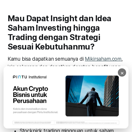
Mau Dapat Insight dan Idea
Saham Investing hingga
Trading dengan Strategi
Sesuai Kebutuhanmu?
Kamu bisa dapatkan semuanya di
Mikirsaham.com
,
join sekarang dan dapatkan deretan benefit yang
×
membantumu investasi di saham seperti:
Stockpick Investing Saham Indonesia (Value,
Dividen, Growth, Contrarian) Update per
bulan
Stockpick mid-term (6 bulan - 2 tahun)
saham US
(NEW)
Stockpick trading mingguan untuk saham