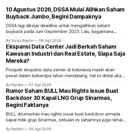
10 Agustus 2026, DSSA Mulai Alihkan Saham
Buyback Jumbo, Begini Dampaknya
DSSA lagi dikejar deadline untuk mengalihkan saham
buyback pada Juni-September 2023. Lalu, bagaimana
dampaknya kepada harga saham perseroan?
By Surya Rianto
08 Agt 2026
Ekspansi Data Center Jadi Berkah Saham
Kawasan Industri dan Real Estate, Siapa Saja
Mereka?
Prospek ekspansi data center di Indonesia masih akan
pesat dalam beberapa tahun mendatang. Hal ini dinilai akan
ikut memberikan cuan ke emiten kawasan industri dan real
By Natalia
07 Agt 2026
estate, ada siapa saja mereka?
Rumor Saham BULL Mau Rights Issue Buat
Backdoor 30 Kapal LNG Grup Sinarmas,
Begini Faktanya
BULL dirumorkan mau rights issue buat backdoor armada
kapal milik grup Sinarmas, sebulan ini sahamnya juga ramai
sampai terbang 40 persenan. Gimana prospeknya? apakah
By Natalia
06 Agt 2026
masih menarik dilirik?