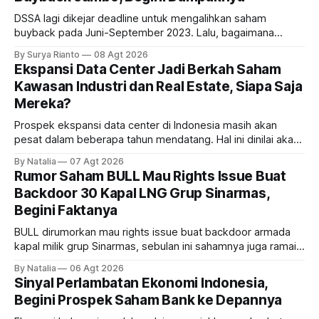
DSSA lagi dikejar deadline untuk mengalihkan saham
buyback pada Juni-September 2023. Lalu, bagaimana
dampaknya kepada harga saham perseroan?
By Surya Rianto
08 Agt 2026
Ekspansi Data Center Jadi Berkah Saham
Kawasan Industri dan Real Estate, Siapa Saja
Mereka?
Prospek ekspansi data center di Indonesia masih akan
pesat dalam beberapa tahun mendatang. Hal ini dinilai akan
ikut memberikan cuan ke emiten kawasan industri dan real
By Natalia
07 Agt 2026
estate, ada siapa saja mereka?
Rumor Saham BULL Mau Rights Issue Buat
Backdoor 30 Kapal LNG Grup Sinarmas,
Begini Faktanya
BULL dirumorkan mau rights issue buat backdoor armada
kapal milik grup Sinarmas, sebulan ini sahamnya juga ramai
sampai terbang 40 persenan. Gimana prospeknya? apakah
By Natalia
06 Agt 2026
masih menarik dilirik?
Sinyal Perlambatan Ekonomi Indonesia,
Begini Prospek Saham Bank ke Depannya