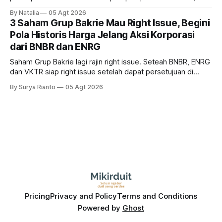
tetapi risiko El-Nino yang potensi mempengaruhi produksi
By Natalia
05 Agt 2026
diprediksi semakin terlihat mendekati 2027. Kira-kira gimana
3 Saham Grup Bakrie Mau Right Issue, Begini
prospeknya? apakah masih menarik dilirik sektor ini?
Pola Historis Harga Jelang Aksi Korporasi
dari BNBR dan ENRG
Saham Grup Bakrie lagi rajin right issue. Seteah BNBR, ENRG
dan VKTR siap right issue setelah dapat persetujuan di
RUPS. Tapi, JGLE masih belum dapat persetujuan. Begini
By Surya Rianto
05 Agt 2026
pola saham Grup Bakrie jelang right issue
Pricing
Privacy and Policy
Terms and Conditions
Powered by
Ghost