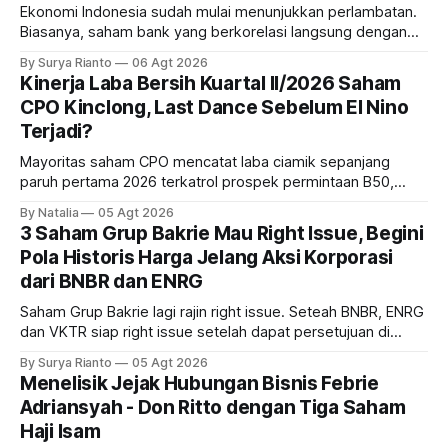
Ekonomi Indonesia sudah mulai menunjukkan perlambatan.
Biasanya, saham bank yang berkorelasi langsung dengan
dampak kinerja ekonomi. Lalu, bagaimana nasib saham
By Surya Rianto
06 Agt 2026
bank ke depannya?
Kinerja Laba Bersih Kuartal II/2026 Saham
CPO Kinclong, Last Dance Sebelum El Nino
Terjadi?
Mayoritas saham CPO mencatat laba ciamik sepanjang
paruh pertama 2026 terkatrol prospek permintaan B50,
tetapi risiko El-Nino yang potensi mempengaruhi produksi
By Natalia
05 Agt 2026
diprediksi semakin terlihat mendekati 2027. Kira-kira gimana
3 Saham Grup Bakrie Mau Right Issue, Begini
prospeknya? apakah masih menarik dilirik sektor ini?
Pola Historis Harga Jelang Aksi Korporasi
dari BNBR dan ENRG
Saham Grup Bakrie lagi rajin right issue. Seteah BNBR, ENRG
dan VKTR siap right issue setelah dapat persetujuan di
RUPS. Tapi, JGLE masih belum dapat persetujuan. Begini
By Surya Rianto
05 Agt 2026
pola saham Grup Bakrie jelang right issue
Menelisik Jejak Hubungan Bisnis Febrie
Adriansyah - Don Ritto dengan Tiga Saham
Haji Isam