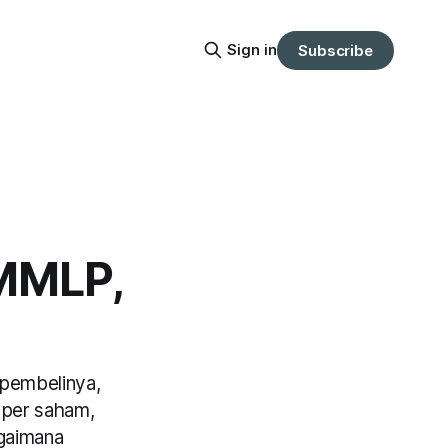
Sign in
Subscribe
 MMLP,
pembelinya,
 per saham,
agaimana