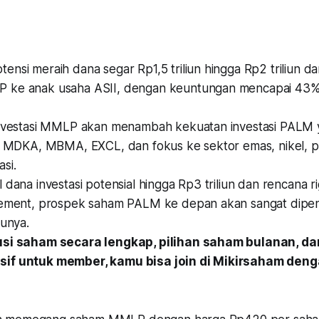
nsi meraih dana segar Rp1,5 triliun hingga Rp2 triliun da
 ke anak usaha ASII, dengan keuntungan mencapai 43%
divestasi MMLP akan menambah kekuatan investasi PALM ya
di MDKA, MBMA, EXCL, dan fokus ke sektor emas, nikel, pr
si.
 dana investasi potensial hingga Rp3 triliun dan rencana ri
cement, prospek saham PALM ke depan akan sangat dipen
runya.
usi saham secara lengkap, pilihan saham bulanan, dan
if untuk member, kamu bisa join di Mikirsaham den