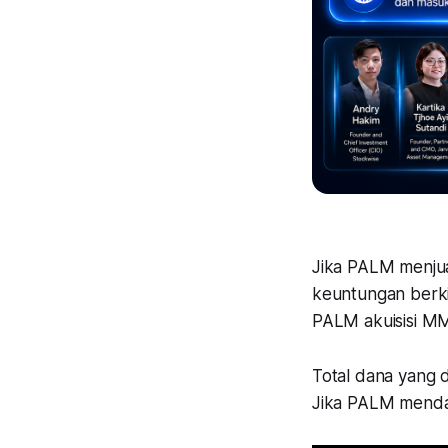
Jika PALM menjua
keuntungan berki
PALM akuisisi MM
Total dana yang d
Jika PALM mendap