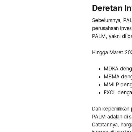
Deretan I
Sebelumnya, PALM
perusahaan inves
PALM, yakni di b
Hingga Maret 2025
MDKA dengan
MBMA dengan
MMLP dengan
EXCL dengan 
Dari kepemilikan 
PALM adalah di s
Catatannya, har