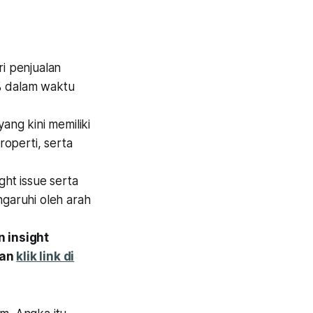
ri penjualan
 dalam waktu
ng kini memiliki
operti, serta
ght issue serta
garuhi oleh arah
 insight
gan
klik link di