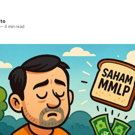
nto
—
4 min read