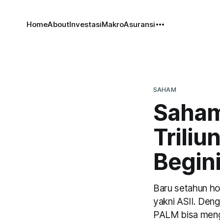
Home
About
Investasi
Makro
Asuransi
SAHAM
Saham
Triliu
Begin
Baru setahun h
yakni ASII. Den
PALM bisa mengh