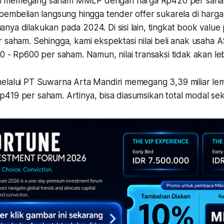
 memegang saham MMLP dengan harga Rp420 per saham
 pembelian langsung hingga tender offer sukarela di harg
nya dilakukan pada 2024. Di sisi lain, tingkat book val
 saham. Sehingga, kami ekspektasi nilai beli anak usaha 
0 - Rp600 per saham. Namun, nilai transaksi tidak akan lebi
elalui PT Suwarna Arta Mandiri memegang 3,39 miliar l
19 per saham. Artinya, bisa diasumsikan total modal sekit