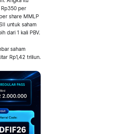
. Angka itu
a Rp350 per
ue per share MMLP
ASII untuk saham
h dari 1 kali PBV.
embar saham
ar Rp1,42 triliun.