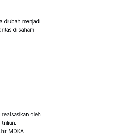
a diubah menjadi
ritas di saham
irealisasikan oleh
riliun.
khir MDKA