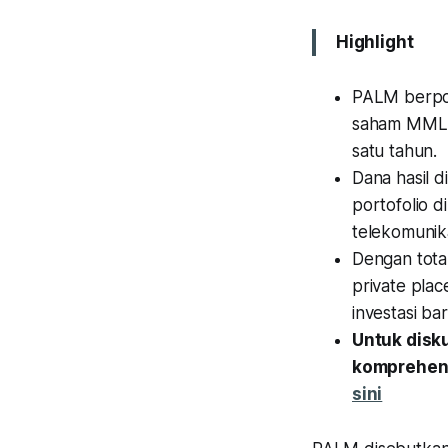
Highlight
PALM berpote
saham MMLP
satu tahun.
Dana hasil 
portofolio 
telekomunika
Dengan total
private pla
investasi ba
Untuk disk
komprehens
sini