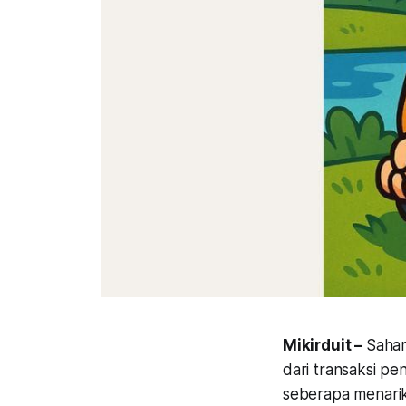
Mikirduit –
Saham
dari transaksi p
seberapa menari