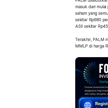
PALM disebutkan
masuk dari mulai
saham yang semua
sekitar Rp680 per
ASII sekitar Rp45
Terakhir, PALM m
MMLP di harga Rp4