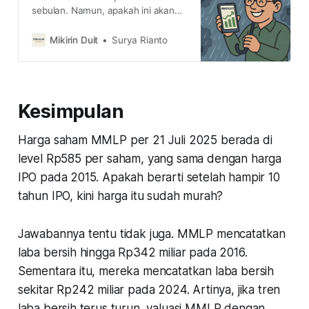
sebulan. Namun, apakah ini akan
menjadi sinyal IHSG akan selalu
naik atau ada risiko yang
Mikirin Duit
Surya Rianto
menghantui? simak 5 faktanya di
sini
Kesimpulan
Harga saham MMLP per 21 Juli 2025 berada di
level Rp585 per saham, yang sama dengan harga
IPO pada 2015. Apakah berarti setelah hampir 10
tahun IPO, kini harga itu sudah murah?
Jawabannya tentu tidak juga. MMLP mencatatkan
laba bersih hingga Rp342 miliar pada 2016.
Sementara itu, mereka mencatatkan laba bersih
sekitar Rp242 miliar pada 2024. Artinya, jika tren
laba bersih terus turun, valuasi MMLP dengan