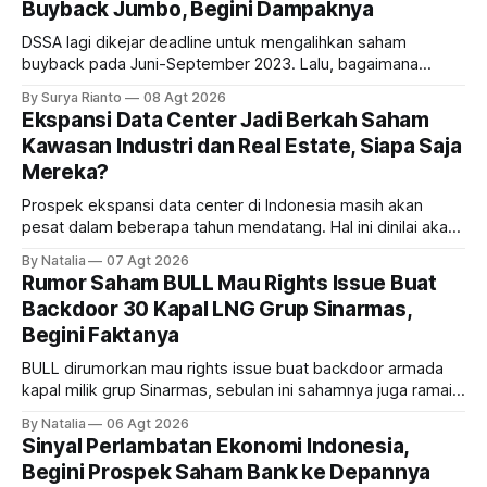
Buyback Jumbo, Begini Dampaknya
DSSA lagi dikejar deadline untuk mengalihkan saham
buyback pada Juni-September 2023. Lalu, bagaimana
dampaknya kepada harga saham perseroan?
By Surya Rianto
08 Agt 2026
Ekspansi Data Center Jadi Berkah Saham
Kawasan Industri dan Real Estate, Siapa Saja
Mereka?
Prospek ekspansi data center di Indonesia masih akan
pesat dalam beberapa tahun mendatang. Hal ini dinilai akan
ikut memberikan cuan ke emiten kawasan industri dan real
By Natalia
07 Agt 2026
estate, ada siapa saja mereka?
Rumor Saham BULL Mau Rights Issue Buat
Backdoor 30 Kapal LNG Grup Sinarmas,
Begini Faktanya
BULL dirumorkan mau rights issue buat backdoor armada
kapal milik grup Sinarmas, sebulan ini sahamnya juga ramai
sampai terbang 40 persenan. Gimana prospeknya? apakah
By Natalia
06 Agt 2026
masih menarik dilirik?
Sinyal Perlambatan Ekonomi Indonesia,
Begini Prospek Saham Bank ke Depannya