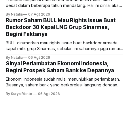
pesat dalam beberapa tahun mendatang. Hal ini dinilai akan
ikut memberikan cuan ke emiten kawasan industri dan real
By Natalia
07 Agt 2026
estate, ada siapa saja mereka?
Rumor Saham BULL Mau Rights Issue Buat
Backdoor 30 Kapal LNG Grup Sinarmas,
Begini Faktanya
BULL dirumorkan mau rights issue buat backdoor armada
kapal milik grup Sinarmas, sebulan ini sahamnya juga ramai
sampai terbang 40 persenan. Gimana prospeknya? apakah
By Natalia
06 Agt 2026
masih menarik dilirik?
Sinyal Perlambatan Ekonomi Indonesia,
Begini Prospek Saham Bank ke Depannya
Ekonomi Indonesia sudah mulai menunjukkan perlambatan.
Biasanya, saham bank yang berkorelasi langsung dengan
dampak kinerja ekonomi. Lalu, bagaimana nasib saham
By Surya Rianto
06 Agt 2026
bank ke depannya?