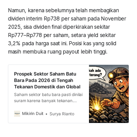
Namun, karena sebelumnya telah membagikan
dividen interim Rp738 per saham pada November
2025, sisa dividen final diperkirakan sekitar
Rp777–Rp778 per saham, setara yield sekitar
3,2% pada harga saat ini. Posisi kas yang solid
masih membuka ruang payout lebih tinggi.
Prospek Sektor Saham Batu
Bara Pada 2026 di Tengah
Tekanan Domestik dan Global
Saham sektor batu bara pasti dinilai
suram karena banyak tekanan.
Beberapa saham batu bara besar
mulai terdiskon. Kami justru menilai
Mikirin Duit
Surya Rianto
ada peluang di sektor ini.
Bagaimana prospeknya?