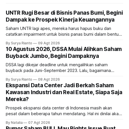
UNTR Rugi Besar di Bisnis Panas Bumi, Begini
Dampak ke Prospek Kinerja Keuangannya
Saham UNTR lagi apes, mereka harus hapus buku dan
catatkan impairment untuk bisnis panas bumi dalam bentuk
investasi dan utang. Lalu, bagaimana dampaknya terhadap
By Surya Rianto
09 Agt 2026
bisnis UNTR?
10 Agustus 2026, DSSA Mulai Alihkan Saham
Buyback Jumbo, Begini Dampaknya
DSSA lagi dikejar deadline untuk mengalihkan saham
buyback pada Juni-September 2023. Lalu, bagaimana
dampaknya kepada harga saham perseroan?
By Surya Rianto
08 Agt 2026
Ekspansi Data Center Jadi Berkah Saham
Kawasan Industri dan Real Estate, Siapa Saja
Mereka?
Prospek ekspansi data center di Indonesia masih akan
pesat dalam beberapa tahun mendatang. Hal ini dinilai akan
ikut memberikan cuan ke emiten kawasan industri dan real
By Natalia
07 Agt 2026
estate, ada siapa saja mereka?
Rumor Saham BULL Mau Rights Issue Buat