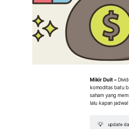
Mikir Duit –
Divi
komoditas batu ba
saham yang memba
lalu kapan jadwa
💡
update da