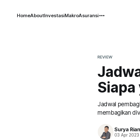
Home
About
Investasi
Makro
Asuransi
REVIEW
Jadwa
Siapa
Jadwal pembagia
membagikan div
Surya Ria
03 Apr 2023