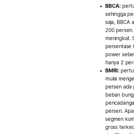
BBCA:
pertu
sehingga pe
saja, BBCA 
200 persen. 
meningkat. 
persentase 
power
sebes
hanya 2 pe
BMRI:
pertu
mulai menge
persen ada 
beban bunga
pencadangan
persen. Apal
segmen kome
gross terke