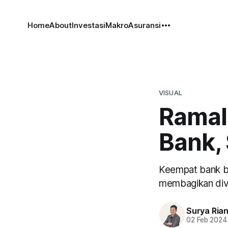
Home
About
Investasi
Makro
Asuransi
VISUAL
Ramal
Bank,
Keempat bank be
membagikan divi
Surya Ria
02 Feb 2024