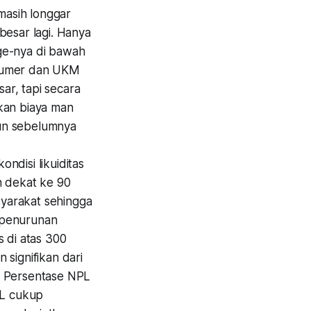
 masih longgar
besar lagi. Hanya
ge-nya di bawah
onsumer dan UKM
ar, tapi secara
kan biaya
man
un sebelumnya
ndisi likuiditas
n dekat ke 90
yarakat sehingga
 penurunan
 di atas 300
signifikan dari
. Persentase NPL
PL cukup