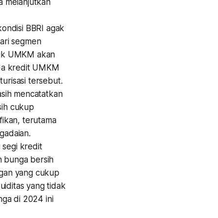
a melanjutkan
ondisi BBRI agak
dari segmen
ntuk UMKM akan
 ada kredit UMKM
urisasi tersebut.
asih mencatatkan
sih cukup
ikan, terutama
egadaian.
segi kredit
 bunga bersih
ngan yang cukup
iditas yang tidak
ga di 2024 ini