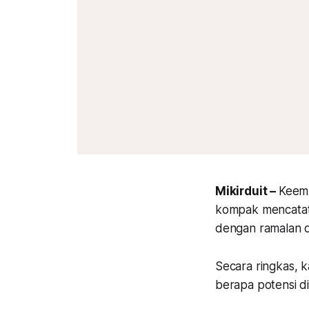
Mikirduit –
Keemp
kompak mencatatk
dengan ramalan d
Secara ringkas, 
berapa potensi d