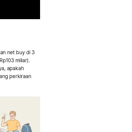
an net buy di 3
p103 miliar).
nya, apakah
ang perkiraan