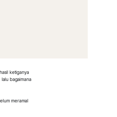
asil ketiganya
 lalu bagaimana
belum meramal