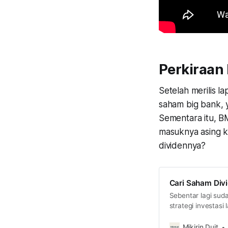
Perkiraan
Setelah merilis l
saham big bank, y
Sementara itu, BM
masuknya asing k
dividennya?
Cari Saham Divi
Sebentar lagi sud
strategi investasi
mending lihat yiel
Mikirin Duit