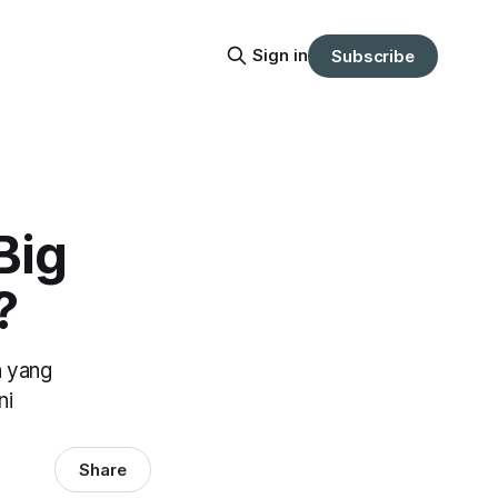
Sign in
Subscribe
Big
?
a yang
ni
Share