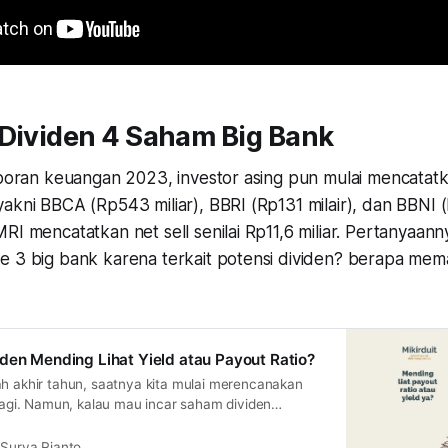
 Dividen 4 Saham Big Bank
aporan keuangan 2023, investor asing pun mulai mencatatk
akni BBCA (Rp543 miliar), BBRI (Rp131 milair), dan BBNI (R
RI mencatatkan net sell senilai Rp11,6 miliar. Pertanyaan
e 3 big bank karena terkait potensi dividen? berapa mem
den Mending Lihat Yield atau Payout Ratio?
ah akhir tahun, saatnya kita mulai merencanakan
 lagi. Namun, kalau mau incar saham dividen
d atau payout ratio ya?
Surya Rianto