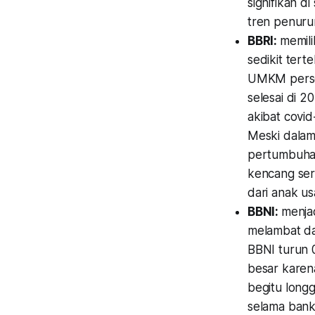
signifikan 
tren penuru
BBRI:
memil
sedikit tert
UMKM perser
selesai di 2
akibat covid
Meski dalam
pertumbuhan 
kencang ser
dari anak us
BBNI:
menjad
melambat da
BBNI turun 
besar karena
begitu long
selama bank