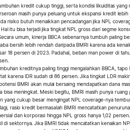
mbuhan kredit cukup tinggi, serta kondisi likuiditas yang
rseroan masih punya peluang untuk ekspansi kredit lebih 
ada risiko butuh menaikkan pencadangan jika NPL covera
Hal itu bisa terjadi jika tingkat NPL gross dari segme k
Secara umum, kinerja BBCA sebenarnya tumbuh paling bes
laba bersih lebih rendah daripada BMRI karena ada kenai
ar 18 persen di 2023. Padahal, beban
man power
di tah
rsen.
mbuhan kreditnya paling tinggi mengalahkan BBCA, tapo ko
tat karena lDR sudah di 86 persen. Jika tingkat LDR maki
potensi BMRI akan mulai bersaing mendapatkan dana mas
 bisa meningkat. Meski begitu, BMRI masih punya ruang
 yang cukup besar mengingat NPL coverage-nya tembus
agi, rasio kredit bermasalah BMRI mencatatkan penurunan 
rsial dan korporasi hingga NPL gross hanya 1,02 persen
cil di sektornya. Jika BMRI tidak mencatatkan kenaikan N