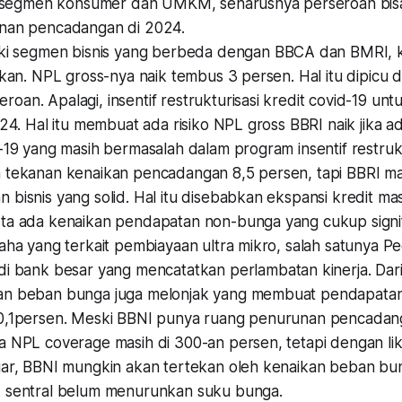
di segmen konsumer dan UMKM, seharusnya perseroan bis
nan pencadangan di 2024.
iki segmen bisnis yang berbeda dengan BBCA dan BMRI, k
ekan. NPL gross-nya naik tembus 3 persen. Hal itu dipicu 
oan. Apalagi, insentif restrukturisasi kredit covid-19 u
024. Hal itu membuat ada risiko NPL gross BBRI naik jika
-19 yang masih bermasalah dalam program insentif restrukt
 tekanan kenaikan pencadangan 8,5 persen, tapi BBRI m
bisnis yang solid. Hal itu disebabkan ekspansi kredit ma
ta ada kenaikan pendapatan non-bunga yang cukup signif
aha yang terkait pembiayaan ultra mikro, salah satunya P
i bank besar yang mencatatkan perlambatan kinerja. Dari 
n beban bunga juga melonjak yang membuat pendapatan
0,1persen. Meski BBNI punya ruang penurunan pencada
 NPL coverage masih di 300-an persen, tetapi dengan liku
gar, BBNI mungkin akan tertekan oleh kenaikan beban bun
 sentral belum menurunkan suku bunga.