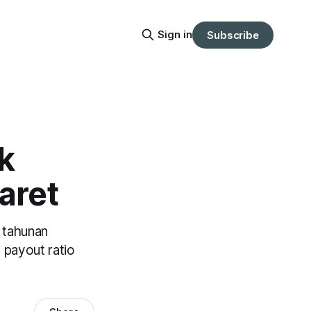
Sign in
Subscribe
k
aret
 tahunan
payout ratio