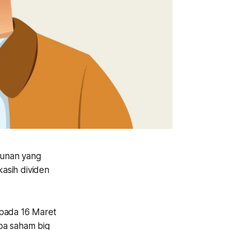
hunan yang
kasih dividen
pada 16 Maret
pa saham big