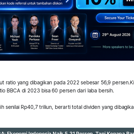
out ratio yang dibagikan pada 2022 sebesar 56,9 persen.K
tio BBCA di 2023 bisa 60 persen dari laba bersih.
h senilai Rp40,7 triliun, berarti total dividen yang dibagi
: Ekonomi Indonesia Naik 5,31 Persen, Tapi Kenapa B