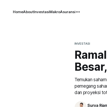
Home
About
Investasi
Makro
Asuransi
INVESTASI
Ramal
Besar,
Temukan saham b
pemegang saham 
dan proyeksi to
Surya Ria