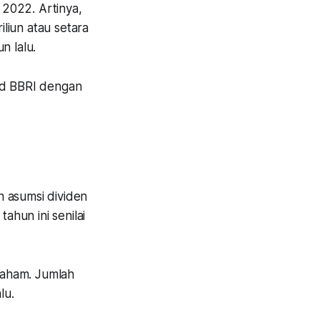
 2022. Artinya,
iliun atau setara
n lalu.
eld BBRI dengan
n asumsi dividen
ahun ini senilai
saham. Jumlah
lu.