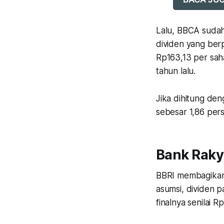
Lalu, BBCA sudah b
dividen yang berp
Rp163,13 per saha
tahun lalu.
Jika dihitung de
sebesar 1,86 per
Bank Rakya
BBRI membagikan 
asumsi, dividen pa
finalnya senilai R