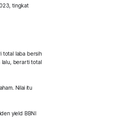
023, tingkat
 total laba bersih
alu, berarti total
ham. Nilai itu
iden yield BBNI