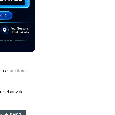
ita asumsikan,
kan sebanyak
anyak PHK?