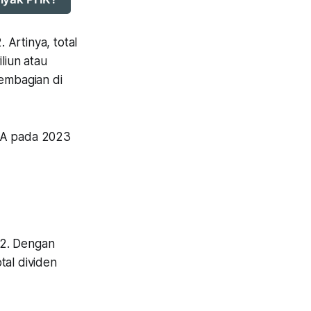
 Artinya, total
liun atau
pembagian di
BCA pada 2023
22. Dengan
otal dividen