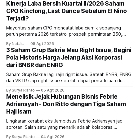
bank ke depannya?
Kinerja Laba Bersih Kuartal II/2026 Saham
CPO Kinclong, Last Dance Sebelum El Nino
Terjadi?
Mayoritas saham CPO mencatat laba ciamik sepanjang
paruh pertama 2026 terkatrol prospek permintaan B50,
tetapi risiko El-Nino yang potensi mempengaruhi produksi
By Natalia
05 Agt 2026
diprediksi semakin terlihat mendekati 2027. Kira-kira gimana
3 Saham Grup Bakrie Mau Right Issue, Begini
prospeknya? apakah masih menarik dilirik sektor ini?
Pola Historis Harga Jelang Aksi Korporasi
dari BNBR dan ENRG
Saham Grup Bakrie lagi rajin right issue. Seteah BNBR, ENRG
dan VKTR siap right issue setelah dapat persetujuan di
RUPS. Tapi, JGLE masih belum dapat persetujuan. Begini
By Surya Rianto
05 Agt 2026
pola saham Grup Bakrie jelang right issue
Menelisik Jejak Hubungan Bisnis Febrie
Adriansyah - Don Ritto dengan Tiga Saham
Haji Isam
Lingkaran kerabat eks Jampidsus Febrie Adriansyah jadi
sorotan. Salah satu yang menarik adalah kolaborasi
bisnisnya bersama taipan Kalimantan Selatan, Haji Isam.
By Surya Rianto
04 Agt 2026