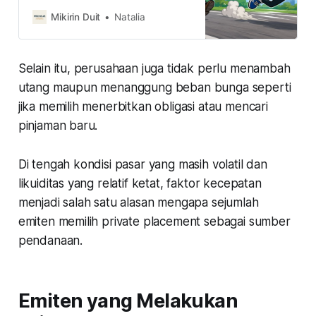
ini, sejumlah emiten memanfaatkan
momentum buyback saham
Mikirin Duit
Natalia
mereka sendiri sebagai bentuk
optimisme akan fundamental
mereka sekaligus menstabilkan
Selain itu, perusahaan juga tidak perlu menambah
harga saham. Kira-kira siapa saja
mereka?
utang maupun menanggung beban bunga seperti
jika memilih menerbitkan obligasi atau mencari
pinjaman baru.
Di tengah kondisi pasar yang masih volatil dan
likuiditas yang relatif ketat, faktor kecepatan
menjadi salah satu alasan mengapa sejumlah
emiten memilih private placement sebagai sumber
pendanaan.
Emiten yang Melakukan