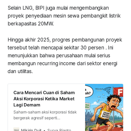
Selain LNG, BIPI juga mulai mengembangkan
proyek penyediaan mesin sewa pembangkit listrik
berkapasitas 20MW.
Hingga akhir 2025, progres pembangunan proyek
tersebut telah mencapai sekitar 30 persen . Ini
menunjukkan bahwa perusahaan mulai serius
membangun recurring income dari sektor energi
dan utilitas.
Cara Mencari Cuan di Saham
Aksi Korporasi Ketika Market
Lagi Demam
Saham-saham aksi korporasi tidak
bergerak agresif seperti
sebelumnya, termasuk NAYZ. Jadi,
apa saja yang harus diperhatikan
Mikirin Duit
Surya Rianto