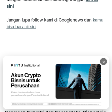
sini
Jangan lupa follow kami di Googlenews dan
kamu
bisa baca di sini
×
READ MORE
10 Agustus 2026, DSSA Mulai Alihkan Saham
Buyback Jumbo, Begini Dampaknya
DSSA lagi dikejar deadline untuk mengalihkan saham
buyback pada Juni-September 2023. Lalu, bagaimana
dampaknya kepada harga saham perseroan?
By Surya Rianto
08 Agt 2026
Ekspansi Data Center Jadi Berkah Saham