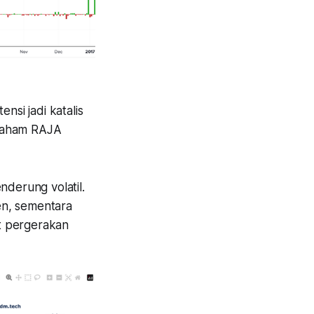
nsi jadi katalis
 saham RAJA
nderung volatil.
sen, sementara
at pergerakan