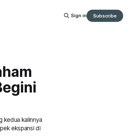
Sign in
Subscribe
Saham
Begini
g kedua kalinnya
pek ekspansi di