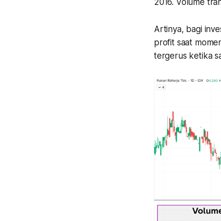
2016. Volume tran
Artinya, bagi inv
profit saat mome
tergerus ketika 