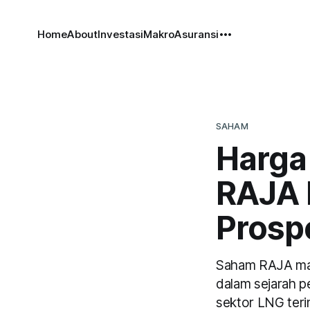
Home
About
Investasi
Makro
Asuransi
SAHAM
Harga
RAJA M
Prosp
Saham RAJA mau 
dalam sejarah p
sektor LNG teri