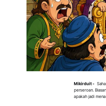
Mikirduit -
Saham
perseroan. Biasa
apakah jadi menar