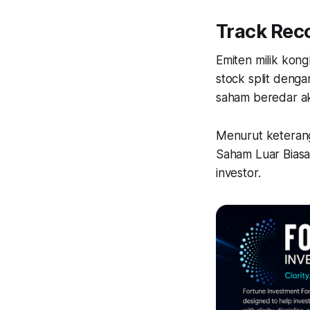
Track Rec
Emiten milik kon
stock split denga
saham beredar aka
Menurut keteran
Saham Luar Biasa
investor.