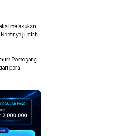
akal melakukan
. Nantinya jumlah
t Umum Pemegang
ari para