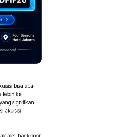
sisi bisa tiba-
 lebih ke
ang signifikan.
i akuisisi
nyak aksi backdoor