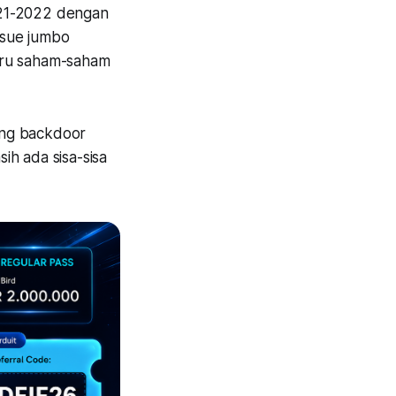
021-2022 dengan
issue jumbo
uru saham-saham
ang backdoor
sih ada sisa-sisa