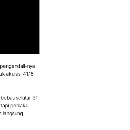
a pengendali-nya
 akuisisi 41,18
bebas sekitar 31
 tapi perilaku
m langsung