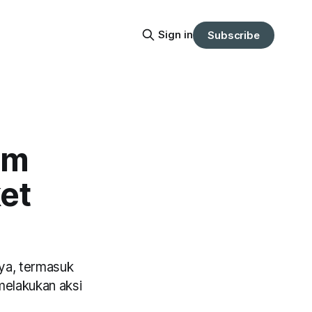
Sign in
Subscribe
am
et
ya, termasuk
melakukan aksi