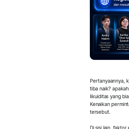
Pertanyaannya, ke
tiba naik? apakah
likuiditas yang b
Kenaikan perminta
tersebut.
Di sisi lain, fak