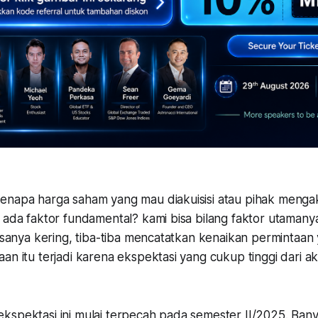
napa harga saham yang mau diakuisisi atau pihak mengakui
 ada faktor fundamental? kami bisa bilang faktor utamanya
iasanya kering, tiba-tiba mencatatkan kenaikan permintaan y
an itu terjadi karena ekspektasi yang cukup tinggi dari aks
tor ekspektasi ini mulai terpecah pada semester II/2025. Ba