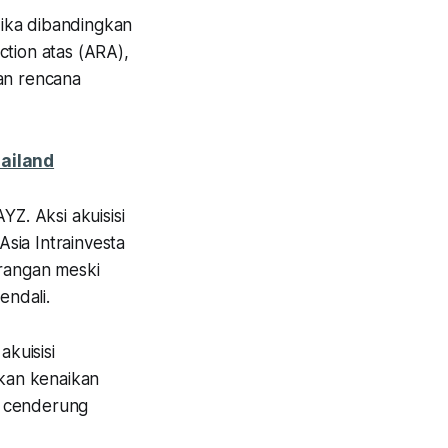
 Jika dibandingkan
ction atas (ARA),
kan rencana
ailand
YZ. Aksi akuisisi
Asia Intrainvesta
erangan meski
endali.
kuisisi
kan kenaikan
a cenderung