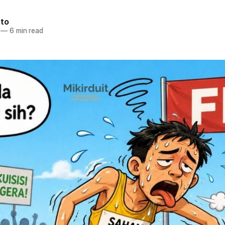
nto
—
6 min read