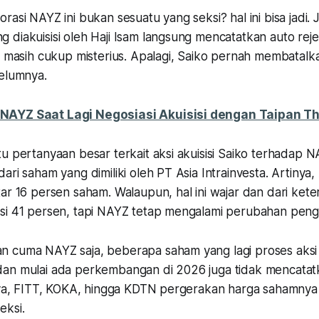
rasi NAYZ ini bukan sesuatu yang seksi? hal ini bisa jadi.
diakuisisi oleh Haji Isam langsung mencatatkan auto reje
YZ masih cukup misterius. Apalagi, Saiko pernah membatal
belumnya.
NAYZ Saat Lagi Negosiasi Akuisisi dengan Taipan Th
u pertanyaan besar terkait aksi akuisisi Saiko terhadap NA
ri saham yang dimiliki oleh PT Asia Intrainvesta. Artinya, 
ar 16 persen saham. Walaupun, hal ini wajar dan dari ket
si 41 persen, tapi NAYZ tetap mengalami perubahan peng
 cuma NAYZ saja, beberapa saham yang lagi proses aksi a
an mulai ada perkembangan di 2026 juga tidak mencatat
inya, FITT, KOKA, hingga KDTN pergerakan harga sahamny
eksi.