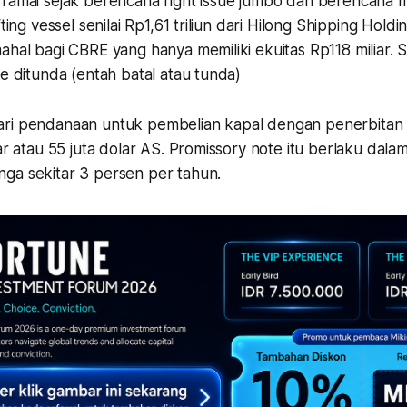
 ramai sejak berencana right issue jumbo dan berencana 
fting vessel senilai Rp1,61 triliun dari Hilong Shipping Holdi
ahal bagi CBRE yang hanya memiliki ekuitas Rp118 miliar. 
ue ditunda (entah batal atau tunda)
ri pendanaan untuk pembelian kapal dengan penerbitan 
iar atau 55 juta dolar AS. Promissory note itu berlaku dala
ga sekitar 3 persen per tahun.