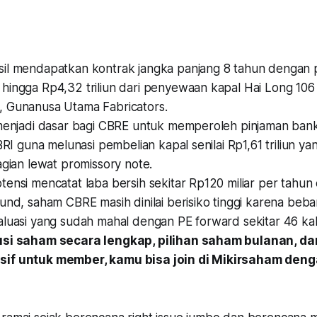
il mendapatkan kontrak jangka panjang 8 tahun dengan 
hingga Rp4,32 triliun dari penyewaan kapal Hai Long 10
 Gunanusa Utama Fabricators.
 menjadi dasar bagi CBRE untuk memperoleh pinjaman ba
BBRI guna melunasi pembelian kapal senilai Rp1,61 triliun 
agian lewat promissory note.
tensi mencatat laba bersih sekitar Rp120 miliar per tahu
und, saham CBRE masih dinilai berisiko tinggi karena beban
luasi yang sudah mahal dengan PE forward sekitar 46 kali
usi saham secara lengkap, pilihan saham bulanan, dan
if untuk member, kamu bisa join di Mikirsaham den