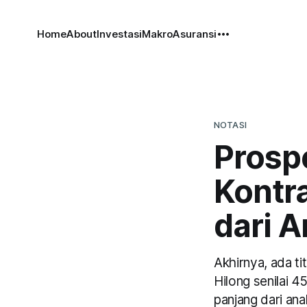
Home
About
Investasi
Makro
Asuransi
NOTASI
Prosp
Kontra
dari 
Akhirnya, ada t
Hilong senilai 
panjang dari an