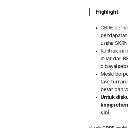
Highlight
CBRE berhas
pendapatan 
usaha SKRN,
Kontrak ini
miliar dari 
dibiayai seb
Meski berpo
fase turnaro
besar dan va
Untuk disk
komprehens
sini