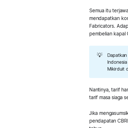
Semua itu terjaw
mendapatkan kon
Fabricators. Ada
pembelian kapal
💡
Dapatkan 
Indonesia
Mikirduit
Nantinya, tarif h
tarif masa siaga 
Jika mengasumsika
pendapatan CBRE d