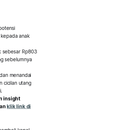
potensi
6 kepada anak
nk sebesar Rp803
yang sebelumnya
n dan menandai
 cicilan utang
.
 insight
gan
klik link di