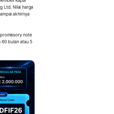
membeli kapal
ng Ltd. Nilai harga
Sampai akhirnya
promissory note
m 60 bulan atau 5