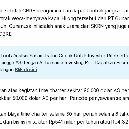
ab setelah CBRE mengumumkan dapat kontrak jangka panj
trak sewa-menyawa kapal Hilong tersebut dari PT Gun
pun, Gunanusa ini adalah anak usaha dari SKRN yang jug
 CBRE.
Tools Analisis Saham Paling Cocok Untuk Investor Ritel serta
 hingga AS dengan AI bersama Investing Pro. Dapatkan Promo
 dengan
Klik di sini
arian atas kegiatan time charter sekitar 90.000 dolar AS pe
sekitar 50.000 dolar AS per hari. Periode penyewaan selam
n biaya time charter selama 30 hari penuh selama 8 tahun
ari bisnis ini sekitar Rp541 miliar per tahun atau Rp4,32 