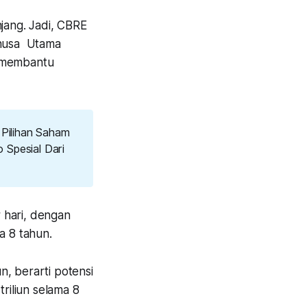
ang. Jadi, CBRE
anusa Utama
a membantu
 Pilihan Saham
 Spesial Dari
r hari, dengan
a 8 tahun.
, berarti potensi
triliun selama 8