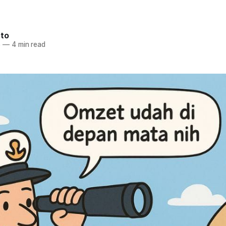
nto
5
—
4 min read