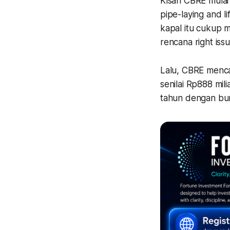
Kisah CBRE mulai
pipe-laying and li
kapal itu cukup m
rencana right iss
Lalu, CBRE menca
senilai Rp888 mil
tahun dengan bun