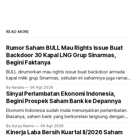
READ MORE
Rumor Saham BULL Mau Rights Issue Buat
Backdoor 30 Kapal LNG Grup Sinarmas,
Begini Faktanya
BULL dirumorkan mau rights issue buat backdoor armada
kapal milik grup Sinarmas, sebulan ini sahamnya juga ramai
sampai terbang 40 persenan. Gimana prospeknya? apakah
By Natalia
06 Agt 2026
masih menarik dilirik?
Sinyal Perlambatan Ekonomi Indonesia,
Begini Prospek Saham Bank ke Depannya
Ekonomi Indonesia sudah mulai menunjukkan perlambatan.
Biasanya, saham bank yang berkorelasi langsung dengan
dampak kinerja ekonomi. Lalu, bagaimana nasib saham
By Surya Rianto
06 Agt 2026
bank ke depannya?
Kinerja Laba Bersih Kuartal II/2026 Saham