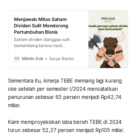
Menjawab Mitos Saham
Dividen Sulit Mendorong
Pertumbuhan Bisnis
Saham dividen dianggap sulit
berkembang karena hasil
keuntungan ada yang dibagikan ke
pemegang saham. Tapi apakah
Mikirin Duit
Surya Rianto
benar begitu? simak ulasan
lengkapnya di sini
Sementara itu, kinerja TEBE memang lagi kurang
oke setelah per semester I/2024 mencatatkan
penurunan sebesar 63 persen menjadi Rp42,74
miliar.
Kami memproyeksikan laba bersih TEBE di 2024
turun sebesar 52,27 persen menjadi Rp105 miliar.