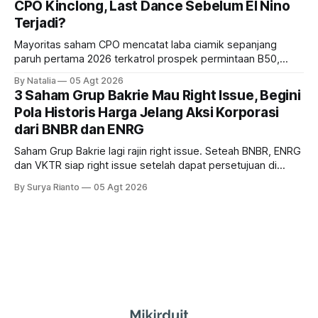
CPO Kinclong, Last Dance Sebelum El Nino
Terjadi?
Mayoritas saham CPO mencatat laba ciamik sepanjang
paruh pertama 2026 terkatrol prospek permintaan B50,
tetapi risiko El-Nino yang potensi mempengaruhi produksi
By Natalia
05 Agt 2026
diprediksi semakin terlihat mendekati 2027. Kira-kira gimana
3 Saham Grup Bakrie Mau Right Issue, Begini
prospeknya? apakah masih menarik dilirik sektor ini?
Pola Historis Harga Jelang Aksi Korporasi
dari BNBR dan ENRG
Saham Grup Bakrie lagi rajin right issue. Seteah BNBR, ENRG
dan VKTR siap right issue setelah dapat persetujuan di
RUPS. Tapi, JGLE masih belum dapat persetujuan. Begini
By Surya Rianto
05 Agt 2026
pola saham Grup Bakrie jelang right issue