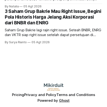
tetapi risiko El-Nino yang potensi mempengaruhi produksi
By Natalia
05 Agt 2026
diprediksi semakin terlihat mendekati 2027. Kira-kira gimana
3 Saham Grup Bakrie Mau Right Issue, Begini
prospeknya? apakah masih menarik dilirik sektor ini?
Pola Historis Harga Jelang Aksi Korporasi
dari BNBR dan ENRG
Saham Grup Bakrie lagi rajin right issue. Seteah BNBR, ENRG
dan VKTR siap right issue setelah dapat persetujuan di
RUPS. Tapi, JGLE masih belum dapat persetujuan. Begini
By Surya Rianto
05 Agt 2026
pola saham Grup Bakrie jelang right issue
Pricing
Privacy and Policy
Terms and Conditions
Powered by
Ghost