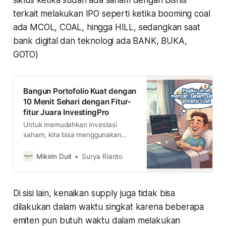
terkait melakukan IPO seperti ketika booming coal
ada MCOL, COAL, hingga HILL, sedangkan saat
bank digital dan teknologi ada BANK, BUKA,
GOTO)
Bangun Portofolio Kuat dengan
10 Menit Sehari dengan Fitur-
fitur Juara InvestingPro
Untuk memudahkan investasi
saham, kita bisa menggunakan
beberapa tools, salah satunya
Investing Pro. Apa saja yang bisa
Mikirin Duit
Surya Rianto
dilakukan Investing Pro? simak
selengkapnya di sini
Di sisi lain, kenaikan supply juga tidak bisa
dilakukan dalam waktu singkat karena beberapa
emiten pun butuh waktu dalam melakukan