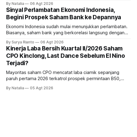
sampai terbang 40 persenan. Gimana prospeknya? apakah
By Natalia
06 Agt 2026
masih menarik dilirik?
Sinyal Perlambatan Ekonomi Indonesia,
Begini Prospek Saham Bank ke Depannya
Ekonomi Indonesia sudah mulai menunjukkan perlambatan.
Biasanya, saham bank yang berkorelasi langsung dengan
dampak kinerja ekonomi. Lalu, bagaimana nasib saham
By Surya Rianto
06 Agt 2026
bank ke depannya?
Kinerja Laba Bersih Kuartal II/2026 Saham
CPO Kinclong, Last Dance Sebelum El Nino
Terjadi?
Mayoritas saham CPO mencatat laba ciamik sepanjang
paruh pertama 2026 terkatrol prospek permintaan B50,
tetapi risiko El-Nino yang potensi mempengaruhi produksi
By Natalia
05 Agt 2026
diprediksi semakin terlihat mendekati 2027. Kira-kira gimana
prospeknya? apakah masih menarik dilirik sektor ini?