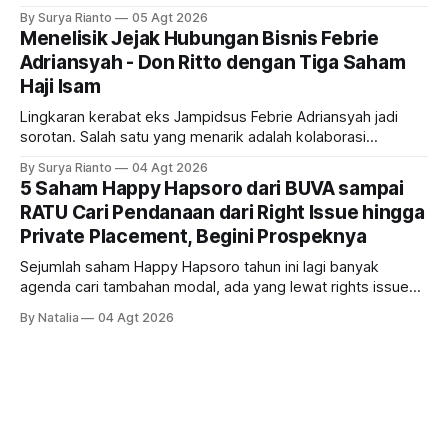
RUPS. Tapi, JGLE masih belum dapat persetujuan. Begini
By Surya Rianto
05 Agt 2026
pola saham Grup Bakrie jelang right issue
Menelisik Jejak Hubungan Bisnis Febrie
Adriansyah - Don Ritto dengan Tiga Saham
Haji Isam
Lingkaran kerabat eks Jampidsus Febrie Adriansyah jadi
sorotan. Salah satu yang menarik adalah kolaborasi
bisnisnya bersama taipan Kalimantan Selatan, Haji Isam.
By Surya Rianto
04 Agt 2026
Bagaimana hubungannya?
5 Saham Happy Hapsoro dari BUVA sampai
RATU Cari Pendanaan dari Right Issue hingga
Private Placement, Begini Prospeknya
Sejumlah saham Happy Hapsoro tahun ini lagi banyak
agenda cari tambahan modal, ada yang lewat rights issue
sampai private placement, kira-kira siapa saja mereka dan
By Natalia
04 Agt 2026
gimana prospeknya?