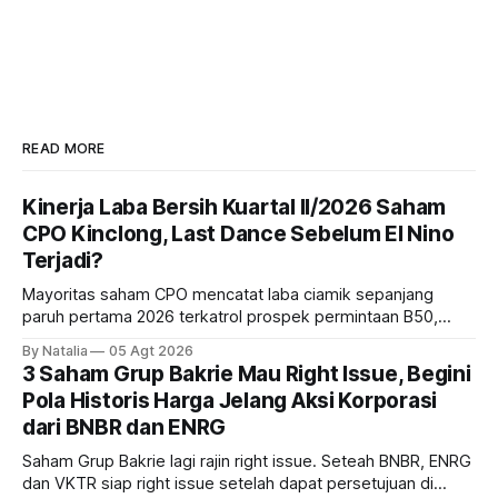
READ MORE
Kinerja Laba Bersih Kuartal II/2026 Saham
CPO Kinclong, Last Dance Sebelum El Nino
Terjadi?
Mayoritas saham CPO mencatat laba ciamik sepanjang
paruh pertama 2026 terkatrol prospek permintaan B50,
tetapi risiko El-Nino yang potensi mempengaruhi produksi
By Natalia
05 Agt 2026
diprediksi semakin terlihat mendekati 2027. Kira-kira gimana
3 Saham Grup Bakrie Mau Right Issue, Begini
prospeknya? apakah masih menarik dilirik sektor ini?
Pola Historis Harga Jelang Aksi Korporasi
dari BNBR dan ENRG
Saham Grup Bakrie lagi rajin right issue. Seteah BNBR, ENRG
dan VKTR siap right issue setelah dapat persetujuan di