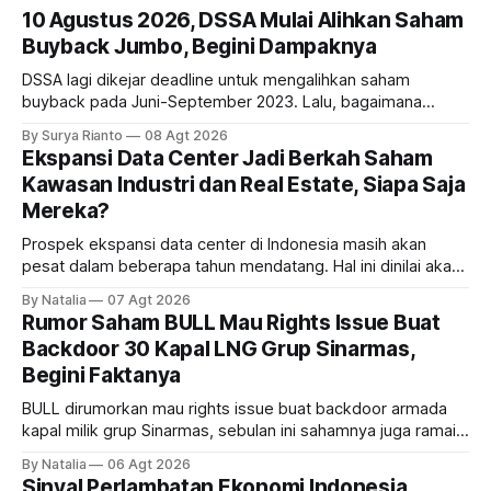
10 Agustus 2026, DSSA Mulai Alihkan Saham
Buyback Jumbo, Begini Dampaknya
DSSA lagi dikejar deadline untuk mengalihkan saham
buyback pada Juni-September 2023. Lalu, bagaimana
dampaknya kepada harga saham perseroan?
By Surya Rianto
08 Agt 2026
Ekspansi Data Center Jadi Berkah Saham
Kawasan Industri dan Real Estate, Siapa Saja
Mereka?
Prospek ekspansi data center di Indonesia masih akan
pesat dalam beberapa tahun mendatang. Hal ini dinilai akan
ikut memberikan cuan ke emiten kawasan industri dan real
By Natalia
07 Agt 2026
estate, ada siapa saja mereka?
Rumor Saham BULL Mau Rights Issue Buat
Backdoor 30 Kapal LNG Grup Sinarmas,
Begini Faktanya
BULL dirumorkan mau rights issue buat backdoor armada
kapal milik grup Sinarmas, sebulan ini sahamnya juga ramai
sampai terbang 40 persenan. Gimana prospeknya? apakah
By Natalia
06 Agt 2026
masih menarik dilirik?
Sinyal Perlambatan Ekonomi Indonesia,