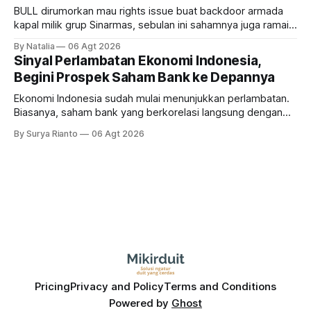
BULL dirumorkan mau rights issue buat backdoor armada
kapal milik grup Sinarmas, sebulan ini sahamnya juga ramai
sampai terbang 40 persenan. Gimana prospeknya? apakah
By Natalia
06 Agt 2026
masih menarik dilirik?
Sinyal Perlambatan Ekonomi Indonesia,
Begini Prospek Saham Bank ke Depannya
Ekonomi Indonesia sudah mulai menunjukkan perlambatan.
Biasanya, saham bank yang berkorelasi langsung dengan
dampak kinerja ekonomi. Lalu, bagaimana nasib saham
By Surya Rianto
06 Agt 2026
bank ke depannya?
Pricing
Privacy and Policy
Terms and Conditions
Powered by
Ghost