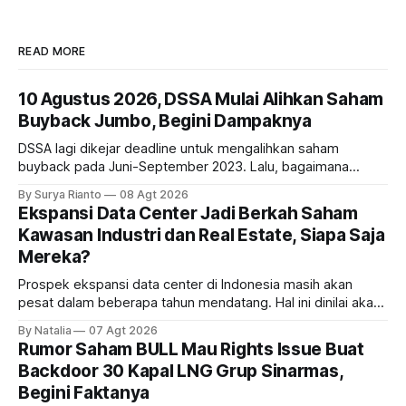
READ MORE
10 Agustus 2026, DSSA Mulai Alihkan Saham
Buyback Jumbo, Begini Dampaknya
DSSA lagi dikejar deadline untuk mengalihkan saham
buyback pada Juni-September 2023. Lalu, bagaimana
dampaknya kepada harga saham perseroan?
By Surya Rianto
08 Agt 2026
Ekspansi Data Center Jadi Berkah Saham
Kawasan Industri dan Real Estate, Siapa Saja
Mereka?
Prospek ekspansi data center di Indonesia masih akan
pesat dalam beberapa tahun mendatang. Hal ini dinilai akan
ikut memberikan cuan ke emiten kawasan industri dan real
By Natalia
07 Agt 2026
estate, ada siapa saja mereka?
Rumor Saham BULL Mau Rights Issue Buat
Backdoor 30 Kapal LNG Grup Sinarmas,
Begini Faktanya