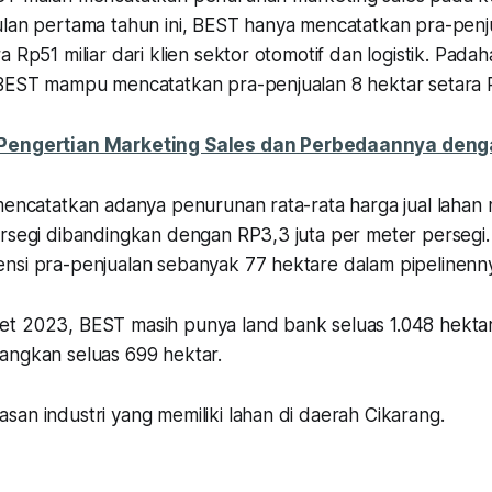
ulan pertama tahun ini, BEST hanya mencatatkan pra-penj
 Rp51 miliar dari klien sektor otomotif dan logistik. Padah
 BEST mampu mencatatkan pra-penjualan 8 hektar setara R
 Pengertian Marketing Sales dan Perbedaannya den
 mencatatkan adanya penurunan rata-rata harga jual lahan
ersegi dibandingkan dengan RP3,3 juta per meter persegi
nsi pra-penjualan sebanyak 77 hektare dalam pipelinenn
t 2023, BEST masih punya land bank seluas 1.048 hekta
angkan seluas 699 hektar.
an industri yang memiliki lahan di daerah Cikarang.