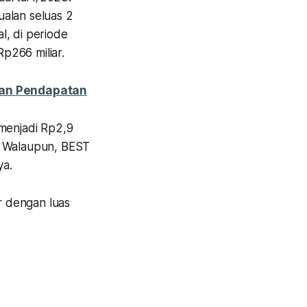
ualan seluas 2
al, di periode
p266 miliar.
gan Pendapatan
 menjadi Rp2,9
. Walaupun, BEST
ya.
r dengan luas