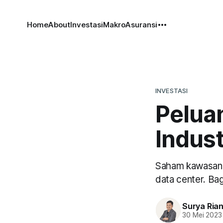
Home
About
Investasi
Makro
Asuransi
INVESTASI
Pelua
Indust
Saham kawasan in
data center. Ba
Surya Ria
30 Mei 2023