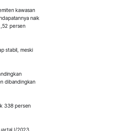
u emiten kawasan
endapatannya naik
2,52 persen
p stabil, meski
bandingkan
sen dibandingkan
ik 338 persen
artal I/2023.