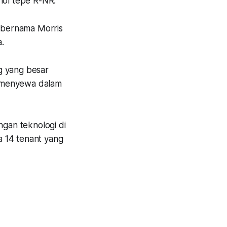
nol tepe R-NR.
s bernama Morris
.
g yang besar
k menyewa dalam
ngan teknologi di
a 14 tenant yang