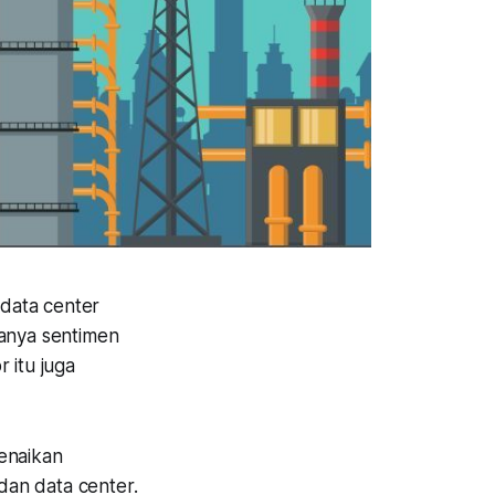
 data center
danya sentimen
 itu juga
enaikan
 dan data center.