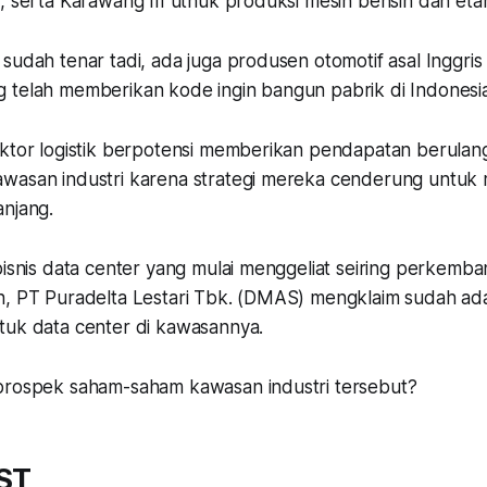
, serta Karawang III utnuk produksi mesin bensin dan eta
sudah tenar tadi, ada juga produsen otomotif asal Inggri
 telah memberikan kode ingin bangun pabrik di Indonesia
ektor logistik berpotensi memberikan pendapatan berulan
awasan industri karena strategi mereka cenderung untu
anjang.
bisnis data center yang mulai menggeliat seiring perkemba
n, PT Puradelta Lestari Tbk. (DMAS) mengklaim sudah ad
tuk data center di kawasannya.
prospek saham-saham kawasan industri tersebut?
ST