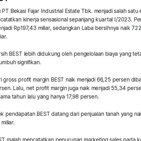
PT Bekasi Fajar Industrial Estate Tbk. menjadi salah sat
catatkan kinerja sensasional sepanjang kuartal I/2023. P
njadi Rp197,43 miliar, sedangkan Laba bersihnya naik 72
ar.
sih BEST lebih didukung oleh pengelolaan biaya yang teta
mbuh signifikan.
dari gross profit margin BEST naik menjadi 66,25 persen di
sen. Lalu, net profit margin juga naik menjadi 55,34 per
ama tahun lalu yang hanya 17,98 persen.
k pendapatan BEST datang dari penjualan tanah yang na
miliar.
ST malah mencatatkan penurunan marketing sales pada ku