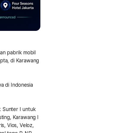
an pabrik mobil
pta, di Karawang
a di Indonesia
k Sunter I untuk
sting, Karawang I
s, Vios, Veloz,