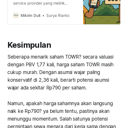
service provider yang melirik
peluang bisnis di internet murah
untuk segmen menengah ke
Mikirin Duit
Surya Rianto
bawah. Kira-kira bagaimana
prospek ke depannya?
Kesimpulan
Seberapa menarik saham TOWR? secara valuasi
dengan PBV 1,77 kali, harga saham TOWR masih
cukup murah. Dengan asumsi wajar paling
konservatif di 2,36 kali, berarti potensi asumsi
wajar ada sekitar Rp790 per saham.
Namun, apakah harga sahamnya akan langsung
naik ke Rp790? ya belum tentu, pastinya akan
menunggu momentum. Salah satunya potensi
permintaan sewa menara dari kerja sama dengan