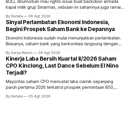
BULL dirumorkan mau rights issue buat backdoor armada
kapal milik grup Sinarmas, sebulan ini sahamnya juga ramai
sampai terbang 40 persenan. Gimana prospeknya? apakah
By Natalia
06 Agt 2026
masih menarik dilirik?
Sinyal Perlambatan Ekonomi Indonesia,
Begini Prospek Saham Bank ke Depannya
Ekonomi Indonesia sudah mulai menunjukkan perlambatan.
Biasanya, saham bank yang berkorelasi langsung dengan
dampak kinerja ekonomi. Lalu, bagaimana nasib saham
By Surya Rianto
06 Agt 2026
bank ke depannya?
Kinerja Laba Bersih Kuartal II/2026 Saham
CPO Kinclong, Last Dance Sebelum El Nino
Terjadi?
Mayoritas saham CPO mencatat laba ciamik sepanjang
paruh pertama 2026 terkatrol prospek permintaan B50,
tetapi risiko El-Nino yang potensi mempengaruhi produksi
By Natalia
05 Agt 2026
diprediksi semakin terlihat mendekati 2027. Kira-kira gimana
prospeknya? apakah masih menarik dilirik sektor ini?