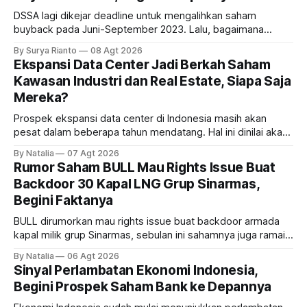
DSSA lagi dikejar deadline untuk mengalihkan saham
buyback pada Juni-September 2023. Lalu, bagaimana
dampaknya kepada harga saham perseroan?
By Surya Rianto
08 Agt 2026
Ekspansi Data Center Jadi Berkah Saham
Kawasan Industri dan Real Estate, Siapa Saja
Mereka?
Prospek ekspansi data center di Indonesia masih akan
pesat dalam beberapa tahun mendatang. Hal ini dinilai akan
ikut memberikan cuan ke emiten kawasan industri dan real
By Natalia
07 Agt 2026
estate, ada siapa saja mereka?
Rumor Saham BULL Mau Rights Issue Buat
Backdoor 30 Kapal LNG Grup Sinarmas,
Begini Faktanya
BULL dirumorkan mau rights issue buat backdoor armada
kapal milik grup Sinarmas, sebulan ini sahamnya juga ramai
sampai terbang 40 persenan. Gimana prospeknya? apakah
By Natalia
06 Agt 2026
masih menarik dilirik?
Sinyal Perlambatan Ekonomi Indonesia,
Begini Prospek Saham Bank ke Depannya