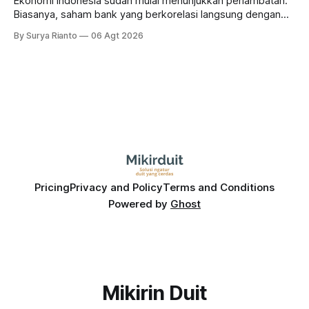
Ekonomi Indonesia sudah mulai menunjukkan perlambatan.
Biasanya, saham bank yang berkorelasi langsung dengan
dampak kinerja ekonomi. Lalu, bagaimana nasib saham
By Surya Rianto
06 Agt 2026
bank ke depannya?
Pricing
Privacy and Policy
Terms and Conditions
Powered by
Ghost
Mikirin Duit